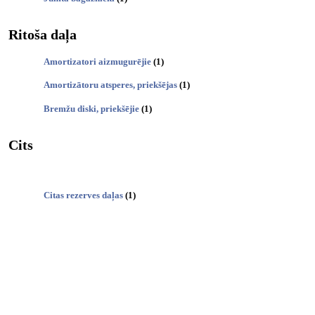
Ritoša daļa
Amortizatori aizmugurējie
(1)
Amortizātoru atsperes, priekšējas
(1)
Bremžu diski, priekšējie
(1)
Cits
Citas rezerves daļas
(1)