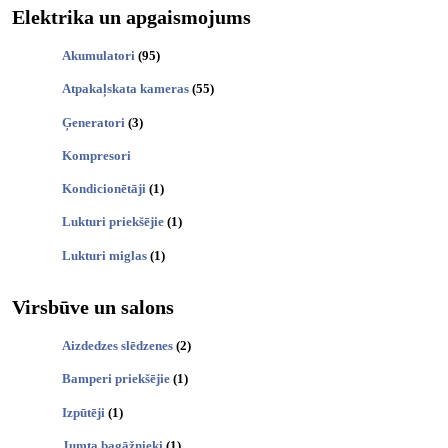
Elektrika un apgaismojums
Akumulatori
(95)
Atpakaļskata kameras
(55)
Ģeneratori
(3)
Kompresori
Kondicionētāji
(1)
Lukturi priekšējie
(1)
Lukturi miglas
(1)
Virsbūve un salons
Aizdedzes slēdzenes
(2)
Bamperi priekšējie
(1)
Izpūtēji
(1)
Jumta bagāžnieki
(1)