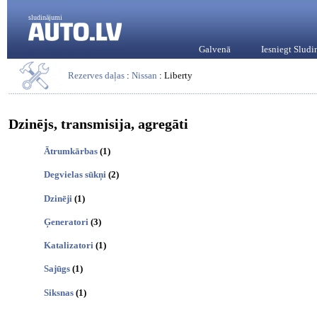
sludinājumi
Galvenā
Iesniegt Slud
Rezerves daļas
:
Nissan
: Liberty
Dzinējs, transmisija, agregāti
Ātrumkārbas
(1)
Degvielas sūkņi
(2)
Dzinēji
(1)
Ģeneratori
(3)
Katalizatori
(1)
Sajūgs
(1)
Siksnas
(1)