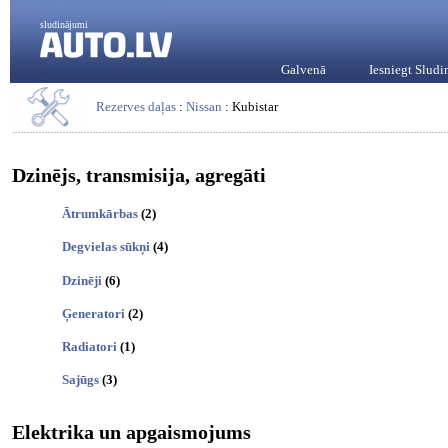
sludinājumi
Galvenā
Iesniegt Slud
Rezerves daļas
:
Nissan
: Kubistar
Dzinējs, transmisija, agregāti
Ātrumkārbas
(2)
Degvielas sūkņi
(4)
Dzinēji
(6)
Ģeneratori
(2)
Radiatori
(1)
Sajūgs
(3)
Elektrika un apgaismojums