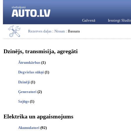
sludinājumi
Galvenā
Iesniegt Slud
Rezerves daļas
:
Nissan
: Bassara
Dzinējs, transmisija, agregāti
Ātrumkārbas
(1)
Degvielas sūkņi
(1)
Dzinēji
(1)
Ģeneratori
(2)
Sajūgs
(1)
Elektrika un apgaismojums
Akumulatori
(92)