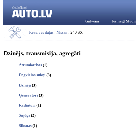
sludinājumi
Galvenā
Iesniegt Slud
Rezerves daļas
:
Nissan
: 240 SX
Dzinējs, transmisija, agregāti
Ātrumkārbas
(1)
Degvielas sūkņi
(3)
Dzinēji
(3)
Ģeneratori
(3)
Radiatori
(1)
Sajūgs
(2)
Siksnas
(1)