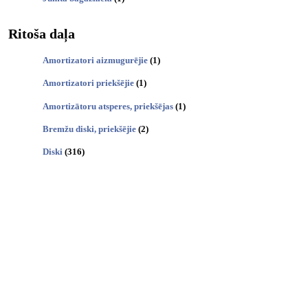
Ritoša daļa
Amortizatori aizmugurējie
(1)
Amortizatori priekšējie
(1)
Amortizātoru atsperes, priekšējas
(1)
Bremžu diski, priekšējie
(2)
Diski
(316)