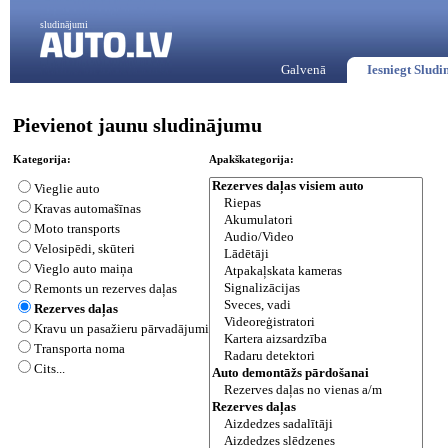
sludinājumi
Galvenā
Iesniegt Slud
Pievienot jaunu sludinājumu
Kategorija:
Apakškategorija:
Vieglie auto
Kravas automašīnas
Moto transports
Velosipēdi, skūteri
Vieglo auto maiņa
Remonts un rezerves daļas
Rezerves daļas
Kravu un pasažieru pārvadājumi
Transporta noma
Cits...