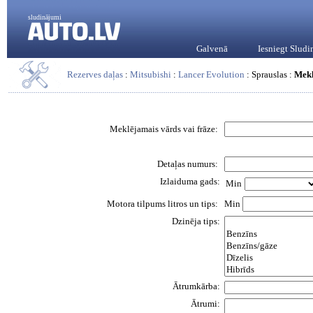
sludinājumi
Galvenā
Iesniegt Slud
Rezerves daļas
:
Mitsubishi
:
Lancer Evolution
: Sprauslas :
Mek
Meklējamais vārds vai frāze:
Detaļas numurs:
Izlaiduma gads:
Min
Motora tilpums litros un tips:
Min
Dzinēja tips:
Ātrumkārba:
Ātrumi: