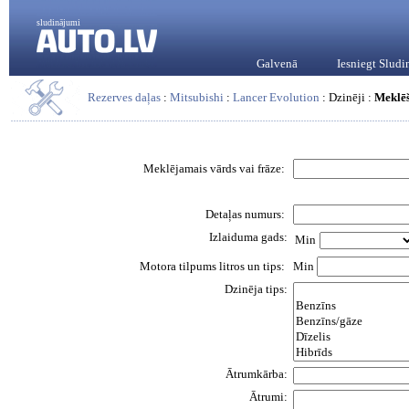
sludinājumi
Galvenā
Iesniegt Slud
Rezerves daļas
:
Mitsubishi
:
Lancer Evolution
: Dzinēji :
Meklē
Meklējamais vārds vai frāze:
Detaļas numurs:
Izlaiduma gads:
Min
Motora tilpums litros un tips:
Min
Dzinēja tips:
Ātrumkārba:
Ātrumi: