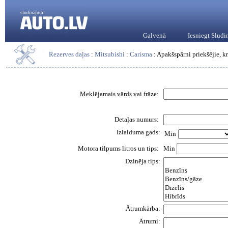
sludinājumi
Galvenā
Iesniegt Slud
Rezerves daļas
:
Mitsubishi
:
Carisma
: Apakšspārni priekšējie, kr
Meklējamais vārds vai frāze:
Detaļas numurs:
Izlaiduma gads:
Min
Motora tilpums litros un tips:
Min
Dzinēja tips:
Ātrumkārba:
Ātrumi: