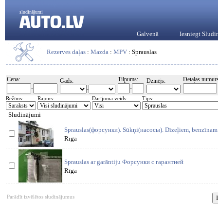
sludinājumi
Galvenā
Iesniegt Slud
Rezerves daļas
:
Mazda
:
MPV
: Sprauslas
Cena:
Tilpums:
Detaļas numurs
Gads:
Dzinējs:
-
-
-
Režīms:
Rajons:
Darījuma veids:
Tips:
Sludinājumi
Sprauslas(форсунки). Sūkņi(насосы). Dīzeļiem, benzīnam. 
Rīga
Sprauslas ar garāntiju Форсунки с гарантией
Rīga
Parādīt izvēlētos sludinājumus