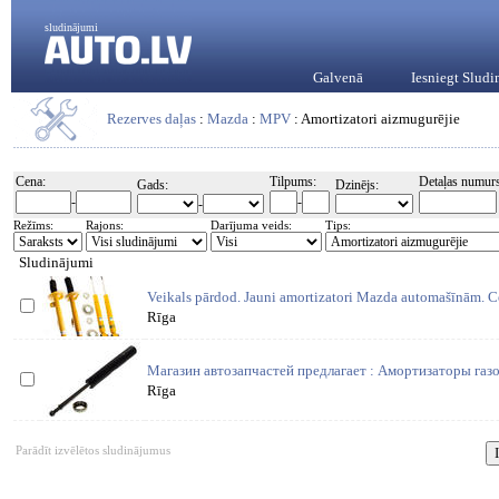
sludinājumi
Galvenā
Iesniegt Slud
Rezerves daļas
:
Mazda
:
MPV
: Amortizatori aizmugurējie
Cena:
Tilpums:
Detaļas numurs
Gads:
Dzinējs:
-
-
-
Režīms:
Rajons:
Darījuma veids:
Tips:
Sludinājumi
Veikals pārdod. Jauni amortizatori Mazda automašīnām. Cen
Rīga
Магазин автозапчастей предлагает : Амортизаторы га
Rīga
Parādīt izvēlētos sludinājumus