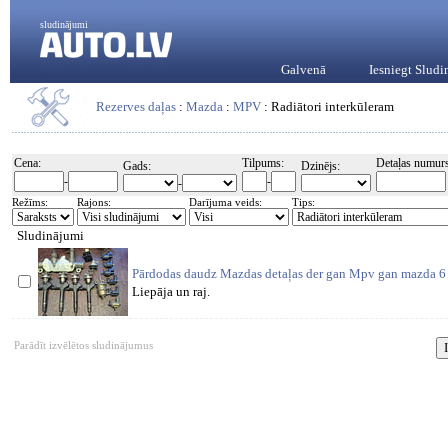
sludinājumi
Galvenā
Iesniegt Slud
Rezerves daļas
:
Mazda
:
MPV
: Radiātori interkūleram
Cena:
Tilpums:
Detaļas numurs
Gads:
Dzinējs:
-
-
-
Režīms:
Rajons:
Darījuma veids:
Tips:
Sludinājumi
Pārdodas daudz Mazdas detaļas der gan Mpv gan mazda 6 
Liepāja un raj.
Parādīt izvēlētos sludinājumus