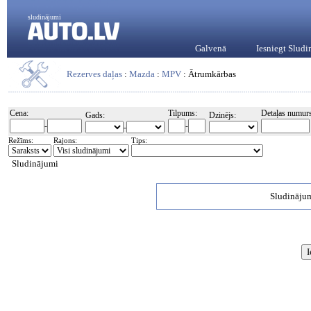
sludinājumi
Galvenā
Iesniegt Slud
Rezerves daļas
:
Mazda
:
MPV
: Ātrumkārbas
Cena:
Tilpums:
Detaļas numurs
Gads:
Dzinējs:
-
-
-
Režīms:
Rajons:
Tips:
Sludinājumi
Sludinājum