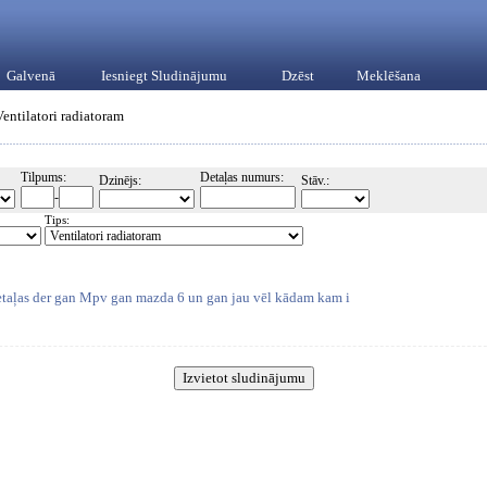
Galvenā
Iesniegt Sludinājumu
Dzēst
Meklēšana
Ventilatori radiatoram
Tilpums:
Detaļas numurs:
Dzinējs:
Stāv.:
-
Tips:
taļas der gan Mpv gan mazda 6 un gan jau vēl kādam kam i