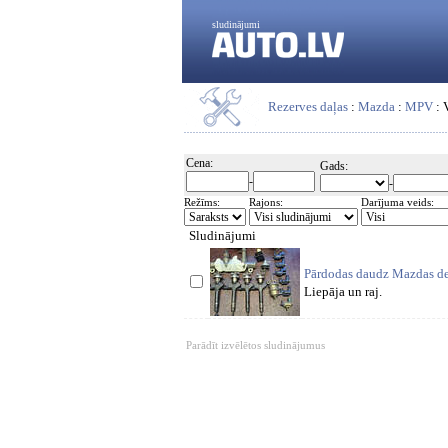
sludinājumi
Rezerves daļas
:
Mazda
:
MPV
: 
Cena:
Gads:
-
-
Režīms:
Rajons:
Darījuma veids:
Sludinājumi
Pārdodas daudz Mazdas de
Liepāja un raj.
Parādīt izvēlētos sludinājumus