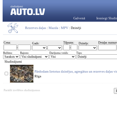
sludinājumi
Galvenā
Iesniegt Slud
Rezerves daļas
:
Mazda
:
MPV
: Dzinēji
Cena:
Tilpums:
Detaļas numurs
Gads:
Dzinējs:
-
-
-
Režīms:
Rajons:
Darījuma veids:
Tips:
Sludinājumi
Pārdodam lietotus dzinējus, agregātus un rezerves daļas v
Rīga
Parādīt izvēlētos sludinājumus