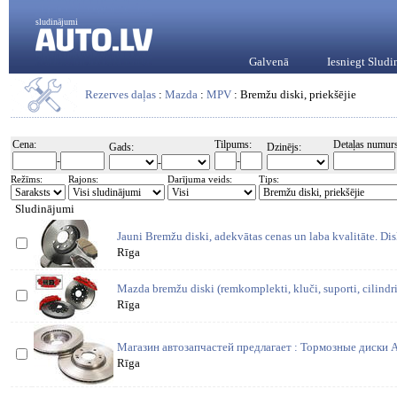
sludinājumi
Galvenā
Iesniegt Slud
Rezerves daļas
:
Mazda
:
MPV
: Bremžu diski, priekšējie
Cena:
Tilpums:
Detaļas numurs
Gads:
Dzinējs:
-
-
-
Režīms:
Rajons:
Darījuma veids:
Tips:
Sludinājumi
Jauni Bremžu diski, adekvātas cenas un laba kvalitāte. Dis
Rīga
Mazda bremžu diski (remkomplekti, kluči, suporti, cilindri, 
Rīga
Магазин автозапчастей предлагает : Тормозные диски 
Rīga