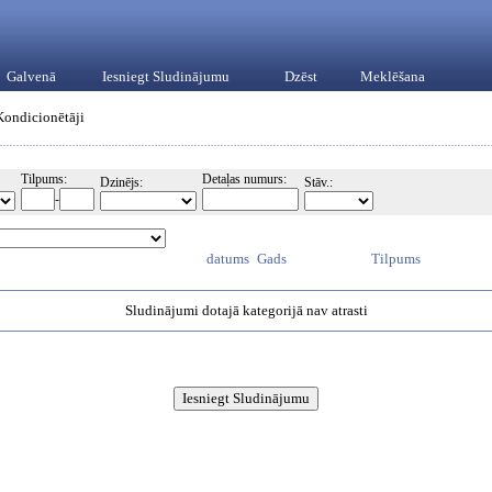
Galvenā
Iesniegt Sludinājumu
Dzēst
Meklēšana
Kondicionētāji
Tilpums:
Detaļas numurs:
Dzinējs:
Stāv.:
-
datums
Gads
Tilpums
Sludinājumi dotajā kategorijā nav atrasti