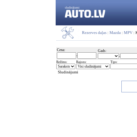
sludinājumi
Rezerves daļas
:
Mazda
:
MPV
: 
Cena:
Gads:
-
-
Režīms:
Rajons:
Tips:
Sludinājumi