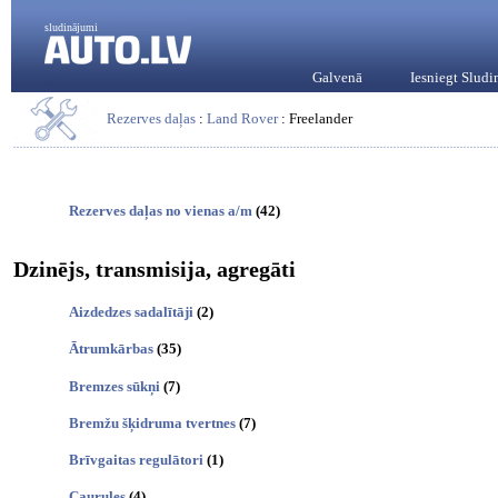
sludinājumi
Galvenā
Iesniegt Slud
Rezerves daļas
:
Land Rover
: Freelander
Rezerves daļas no vienas a/m
(42)
Dzinējs, transmisija, agregāti
Aizdedzes sadalītāji
(2)
Ātrumkārbas
(35)
Bremzes sūkņi
(7)
Bremžu šķidruma tvertnes
(7)
Brīvgaitas regulātori
(1)
Caurules
(4)