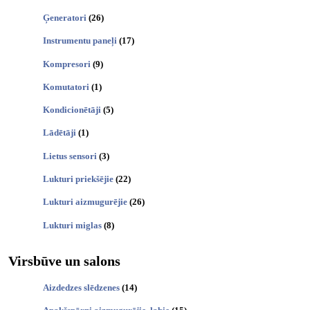
Ģeneratori
(26)
Instrumentu paneļi
(17)
Kompresori
(9)
Komutatori
(1)
Kondicionētāji
(5)
Lādētāji
(1)
Lietus sensori
(3)
Lukturi priekšējie
(22)
Lukturi aizmugurējie
(26)
Lukturi miglas
(8)
Virsbūve un salons
Aizdedzes slēdzenes
(14)