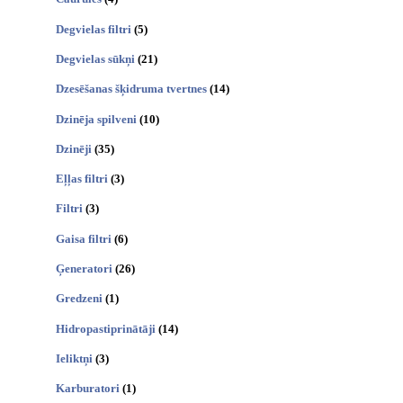
Degvielas filtri
(5)
Degvielas sūkņi
(21)
Dzesēšanas šķidruma tvertnes
(14)
Dzinēja spilveni
(10)
Dzinēji
(35)
Eļļas filtri
(3)
Filtri
(3)
Gaisa filtri
(6)
Ģeneratori
(26)
Gredzeni
(1)
Hidropastiprinātāji
(14)
Ieliktņi
(3)
Karburatori
(1)