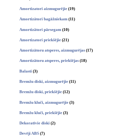
Amortizatori aizmugurējie
(19)
Amortizātori bagāžniekam
(11)
Amortizātori pārsegam
(10)
Amortizatori priekšējie
(21)
Amortizātoru atsperes, aizmugurējas
(17)
Amortizātoru atsperes, priekšējas
(18)
Balasti
(3)
Bremžu diski, aizmugurējie
(11)
Bremžu diski, priekšējie
(12)
Bremžu kluči, aizmugurējie
(3)
Bremžu kluči, priekšējie
(3)
Dekoratīvie diski
(2)
Devēji ABS
(7)