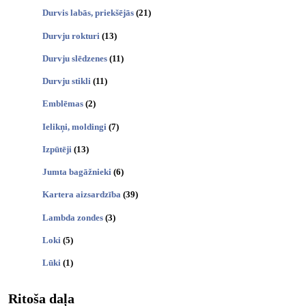
Durvis labās, priekšējās
(21)
Durvju rokturi
(13)
Durvju slēdzenes
(11)
Durvju stikli
(11)
Emblēmas
(2)
Ielikņi, moldingi
(7)
Izpūtēji
(13)
Jumta bagāžnieki
(6)
Kartera aizsardzība
(39)
Lambda zondes
(3)
Loki
(5)
Lūki
(1)
Ritoša daļa