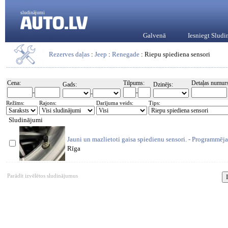
sludinājumi
Galvenā
Iesniegt Slud
Rezerves daļas
:
Jeep
:
Renegade
: Riepu spiediena sensori
Cena:
Tilpums:
Detaļas numurs
Gads:
Dzinējs:
-
-
-
Režīms:
Rajons:
Darījuma veids:
Tips:
Sludinājumi
Jauni un mazlietoti gaisa spiedienu sensori. - Programmēj
Rīga
Parādīt izvēlētos sludinājumus