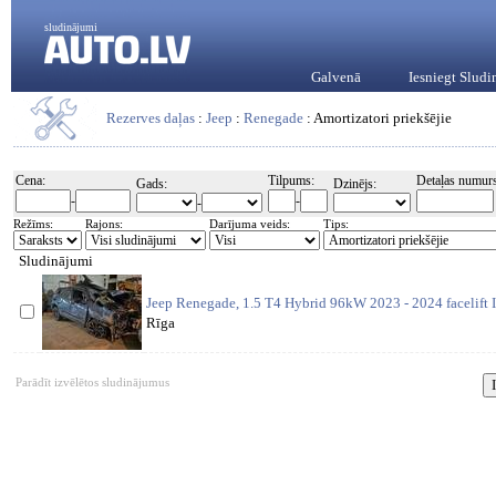
sludinājumi
Galvenā
Iesniegt Slud
Rezerves daļas
:
Jeep
:
Renegade
: Amortizatori priekšējie
Cena:
Tilpums:
Detaļas numurs
Gads:
Dzinējs:
-
-
-
Režīms:
Rajons:
Darījuma veids:
Tips:
Sludinājumi
Jeep Renegade, 1.5 T4 Hybrid 96kW 2023 - 2024 facelift I
Rīga
Parādīt izvēlētos sludinājumus