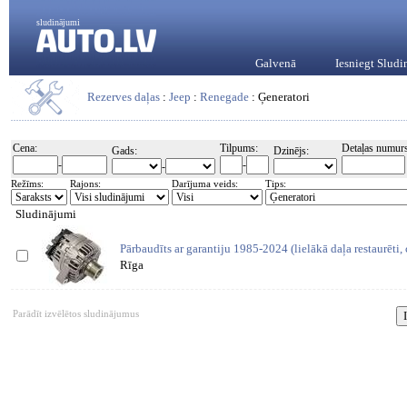
sludinājumi
Galvenā
Iesniegt Slud
Rezerves daļas
:
Jeep
:
Renegade
: Ģeneratori
Cena:
Tilpums:
Detaļas numurs
Gads:
Dzinējs:
-
-
-
Režīms:
Rajons:
Darījuma veids:
Tips:
Sludinājumi
Pārbaudīts ar garantiju 1985-2024 (lielākā daļa restaurēti,
Rīga
Parādīt izvēlētos sludinājumus