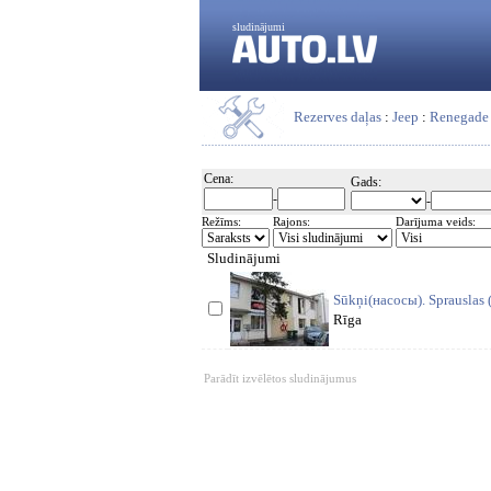
sludinājumi
Rezerves daļas
:
Jeep
:
Renegade
Cena:
Gads:
-
-
Režīms:
Rajons:
Darījuma veids:
Sludinājumi
Sūkņi(насосы). Sprauslas 
Rīga
Parādīt izvēlētos sludinājumus