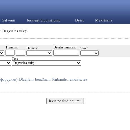
Galvenā
Iesniegt Sludinājumu
Dzēst
Meklēšana
: Degvielas sūkņi
Tilpums:
Detaļas numurs:
Dzinējs:
Stāv.:
-
Tips:
(форсунки). Dīzeļiem, benzīnam. Parbaude, remonts, rez.