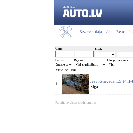
sludinājumi
Rezerves daļas
:
Jeep
:
Renegade
Cena:
Gads:
-
-
Režīms:
Rajons:
Darījuma veids:
Sludinājumi
Jeep Renegade, 1.5 T4 Hyb
Rīga
Parādīt izvēlētos sludinājumus