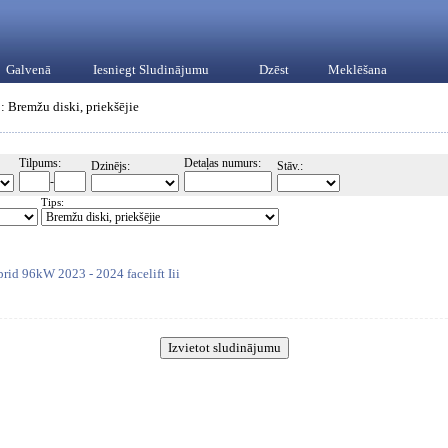
Galvenā
Iesniegt Sludinājumu
Dzēst
Meklēšana
: Bremžu diski, priekšējie
Tilpums:
Detaļas numurs:
Dzinējs:
Stāv.:
-
Tips:
rid 96kW 2023 - 2024 facelift Iii