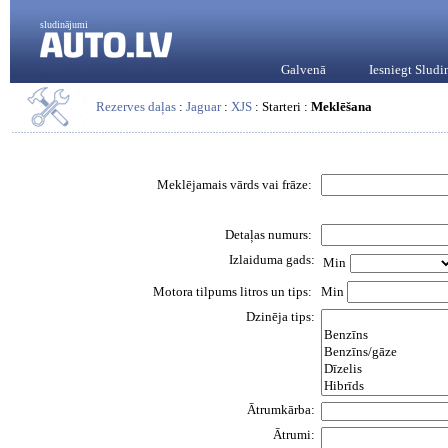
sludinājumi
Galvenā
Iesniegt Slud
Rezerves daļas
:
Jaguar
:
XJS
: Starteri :
Meklēšana
Meklējamais vārds vai frāze:
Detaļas numurs:
Izlaiduma gads:
Min
Motora tilpums litros un tips:
Min
Dzinēja tips:
Ātrumkārba:
Ātrumi: