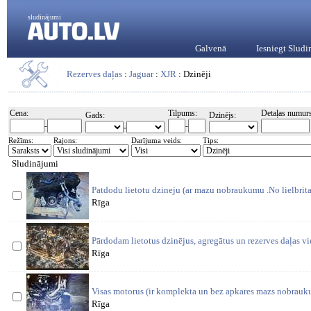
sludinājumi
Galvenā
Iesniegt Slud
Rezerves daļas
:
Jaguar
:
XJR
: Dzinēji
Cena:
Tilpums:
Detaļas numurs
Gads:
Dzinējs:
-
-
-
Režīms:
Rajons:
Darījuma veids:
Tips:
Sludinājumi
Patdodu lietotu dzineju (ar mazu nobraukumu .No lielbritan
Rīga
Pārdodam lietotus dzinējus, agregātus un rezerves daļas v
Rīga
Visas motorus (ir komplekta un bez apkares mazs nobrauku
Rīga