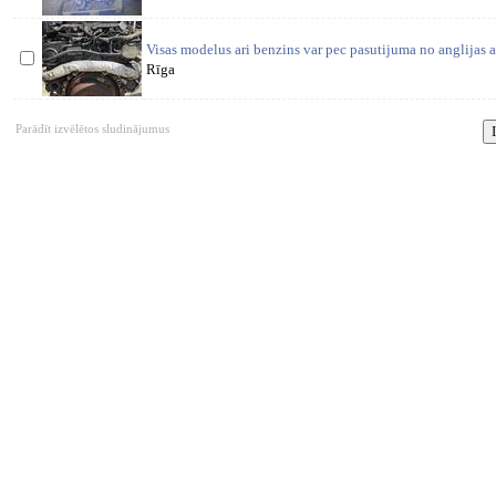
Visas modelus ari benzins var pec pasutijuma no anglijas a
Rīga
Parādīt izvēlētos sludinājumus