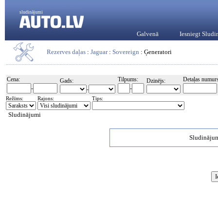
sludinājumi
Galvenā
Iesniegt Slud
Rezerves daļas
:
Jaguar
:
Sovereign
: Ģeneratori
Cena:
Tilpums:
Detaļas numurs
Gads:
Dzinējs:
-
-
-
Režīms:
Rajons:
Tips:
Sludinājumi
Sludinājum