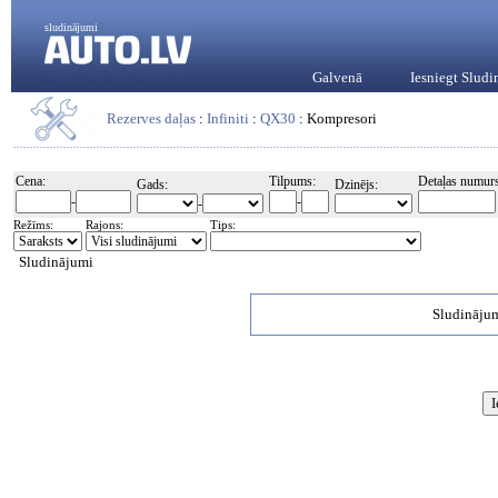
sludinājumi
Galvenā
Iesniegt Slud
Rezerves daļas
:
Infiniti
:
QX30
: Kompresori
Cena:
Tilpums:
Detaļas numurs
Gads:
Dzinējs:
-
-
-
Režīms:
Rajons:
Tips:
Sludinājumi
Sludinājum