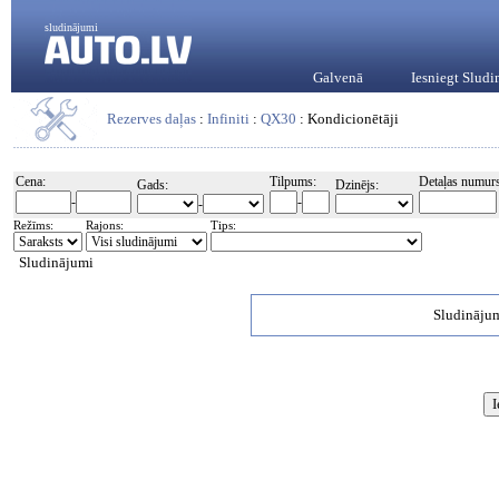
sludinājumi
Galvenā
Iesniegt Slud
Rezerves daļas
:
Infiniti
:
QX30
: Kondicionētāji
Cena:
Tilpums:
Detaļas numurs
Gads:
Dzinējs:
-
-
-
Režīms:
Rajons:
Tips:
Sludinājumi
Sludinājum