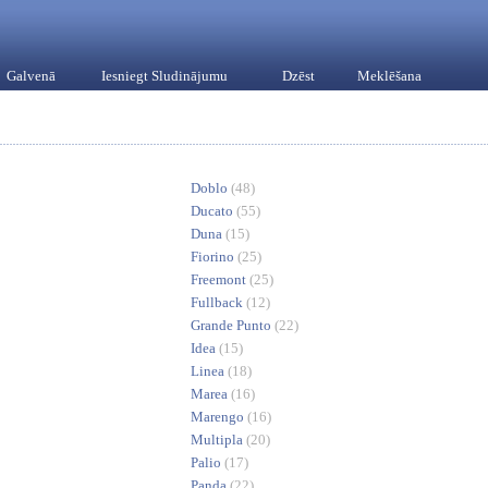
Galvenā
Iesniegt Sludinājumu
Dzēst
Meklēšana
Doblo
(48)
Ducato
(55)
Duna
(15)
Fiorino
(25)
Freemont
(25)
Fullback
(12)
Grande Punto
(22)
Idea
(15)
Linea
(18)
Marea
(16)
Marengo
(16)
Multipla
(20)
Palio
(17)
Panda
(22)