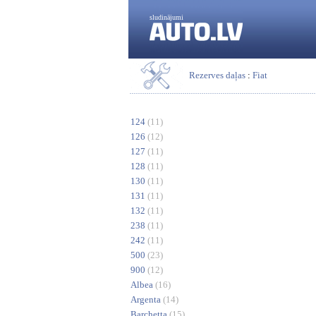
sludinājumi
Rezerves daļas
:
Fiat
124
(11)
126
(12)
127
(11)
128
(11)
130
(11)
131
(11)
132
(11)
238
(11)
242
(11)
500
(23)
900
(12)
Albea
(16)
Argenta
(14)
Barchetta
(15)