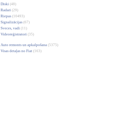
Diski
(48)
Radari
(29)
Riepas
(10493)
Signalizācijas
(67)
Sveces, vadi
(11)
Videoreģistratori
(35)
Auto remonts un apkalpošana
(5375)
Visas detaļas no Fiat
(163)