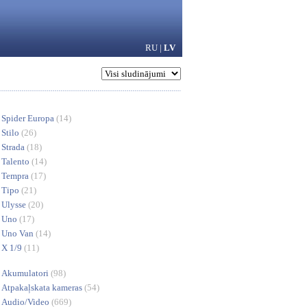
RU
|
LV
Spider Europa
(14)
Stilo
(26)
Strada
(18)
Talento
(14)
Tempra
(17)
Tipo
(21)
Ulysse
(20)
Uno
(17)
Uno Van
(14)
X 1/9
(11)
Akumulatori
(98)
Atpakaļskata kameras
(54)
Audio/Video
(669)