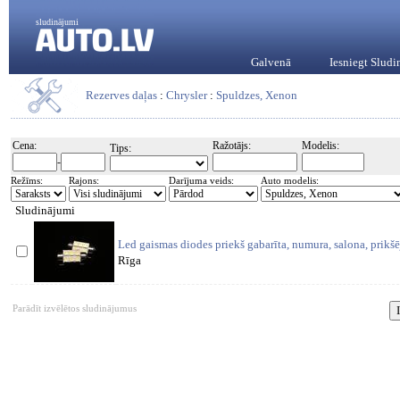
sludinājumi
Galvenā
Iesniegt Slud
Rezerves daļas
:
Chrysler
:
Spuldzes, Xenon
Cena:
Ražotājs:
Modelis:
Tips:
-
Režīms:
Rajons:
Darījuma veids:
Auto modelis:
Sludinājumi
Led gaismas diodes priekš gabarīta, numura, salona, prik
Rīga
Parādīt izvēlētos sludinājumus