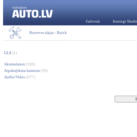
sludinājumi
Galvenā
Iesniegt Slud
Rezerves daļas
:
Buick
GL8
(1)
Akumulatori
(108)
Atpakaļskata kameras
(58)
Audio/Video
(677)