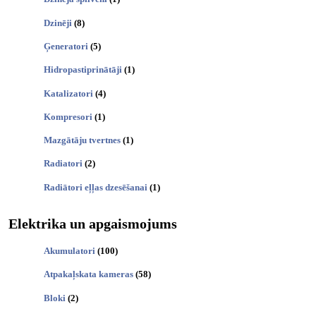
Dzinēji
(8)
Ģeneratori
(5)
Hidropastiprinātāji
(1)
Katalizatori
(4)
Kompresori
(1)
Mazgātāju tvertnes
(1)
Radiatori
(2)
Radiātori eļļas dzesēšanai
(1)
Elektrika un apgaismojums
Akumulatori
(100)
Atpakaļskata kameras
(58)
Bloki
(2)