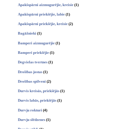
Apakšspārni aizmugurējie, kreisie
(1)
Apakšspārni priekšējie, labie
(1)
Apakšspārni priekšējie, kreisie
(2)
Bagāžnieki
(1)
Bamperi aizmugurējie
(1)
Bamperi priekšējie
(1)
Degvielas tvertnes
(1)
Drošības jostas
(1)
Drošības spilveni
(2)
Durvis kreisās, priekšējās
(1)
Durvis labās, priekšējās
(1)
Durvju rokturi
(4)
Durvju slēdzenes
(1)