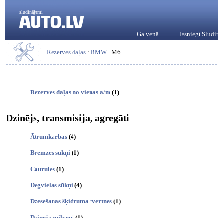
sludinājumi
Galvenā
Iesniegt Slud
Rezerves daļas
:
BMW
: M6
Rezerves daļas no vienas a/m
(1)
Dzinējs, transmisija, agregāti
Ātrumkārbas
(4)
Bremzes sūkņi
(1)
Caurules
(1)
Degvielas sūkņi
(4)
Dzesēšanas šķidruma tvertnes
(1)
Dzinēja spilveni
(1)