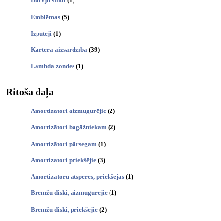
Durvju stikli
(1)
Emblēmas
(5)
Izpūtēji
(1)
Kartera aizsardzība
(39)
Lambda zondes
(1)
Ritoša daļa
Amortizatori aizmugurējie
(2)
Amortizātori bagāžniekam
(2)
Amortizātori pārsegam
(1)
Amortizatori priekšējie
(3)
Amortizātoru atsperes, priekšējas
(1)
Bremžu diski, aizmugurējie
(1)
Bremžu diski, priekšējie
(2)