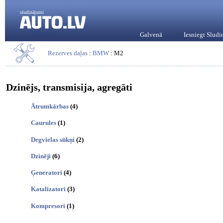
sludinājumi
Galvenā
Iesniegt Slud
Rezerves daļas
:
BMW
: M2
Dzinējs, transmisija, agregāti
Ātrumkārbas
(4)
Caurules
(1)
Degvielas sūkņi
(2)
Dzinēji
(6)
Ģeneratori
(4)
Katalizatori
(3)
Kompresori
(1)