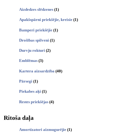
Aizdedzes slēdzenes
(1)
Apakšspārni priekšējie, kreisie
(1)
Bamperi priekšējie
(1)
Drošības spilveni
(1)
Durvju rokturi
(2)
Emblēmas
(3)
Kartera aizsardzība
(40)
Pārsegi
(1)
Piekabes aķi
(1)
Restes priekšējas
(4)
Ritoša daļa
Amortizatori aizmugurējie
(1)