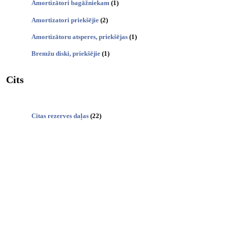
Amortizātori bagāžniekam
(1)
Amortizatori priekšējie
(2)
Amortizātoru atsperes, priekšējas
(1)
Bremžu diski, priekšējie
(1)
Cits
Citas rezerves daļas
(22)