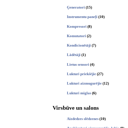
Ģeneratori
(15)
Instrumentu paneļi
(10)
Kompresori
(8)
Komutatori
(2)
Kondicionētāji
(7)
Lādētāji
(1)
Lietus sensori
(4)
Lukturi priekšējie
(27)
Lukturi aizmugurējie
(12)
Lukturi miglas
(6)
Virsbūve un salons
Aizdedzes slēdzenes
(10)