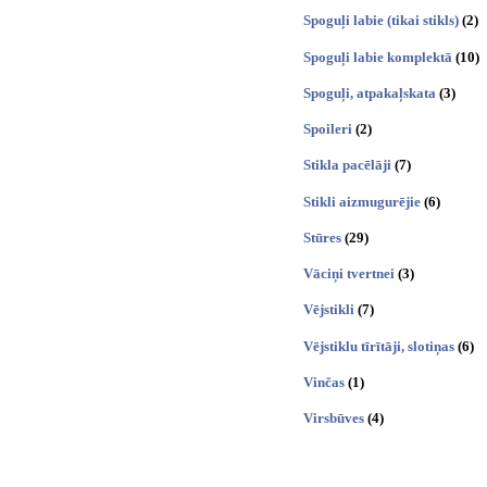
Spoguļi labie (tikai stikls)
(2)
Spoguļi labie komplektā
(10)
Spoguļi, atpakaļskata
(3)
Spoileri
(2)
Stikla pacēlāji
(7)
Stikli aizmugurējie
(6)
Stūres
(29)
Vāciņi tvertnei
(3)
Vējstikli
(7)
Vējstiklu tīrītāji, slotiņas
(6)
Vinčas
(1)
Virsbūves
(4)