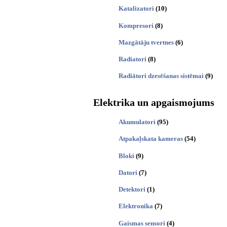
Katalizatori
(10)
Kompresori
(8)
Mazgātāju tvertnes
(6)
Radiatori
(8)
Radiātori dzesēšanas sistēmai
(9)
Elektrika un apgaismojums
Akumulatori
(95)
Atpakaļskata kameras
(54)
Bloki
(9)
Datori
(7)
Detektori
(1)
Elektronika
(7)
Gaismas sensori
(4)