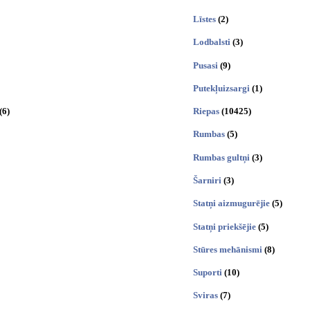
Līstes
(2)
Lodbalsti
(3)
Pusasi
(9)
Putekļuizsargi
(1)
(6)
Riepas
(10425)
Rumbas
(5)
Rumbas gultņi
(3)
Šarniri
(3)
Statņi aizmugurējie
(5)
Statņi priekšējie
(5)
Stūres mehānismi
(8)
Suporti
(10)
Sviras
(7)