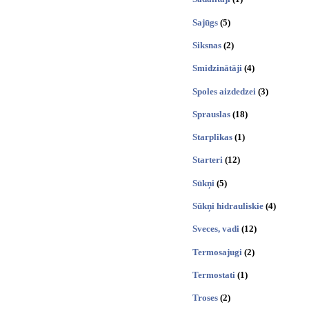
Sajūgs
(5)
Siksnas
(2)
Smidzinātāji
(4)
Spoles aizdedzei
(3)
Sprauslas
(18)
Starplikas
(1)
Starteri
(12)
Sūkņi
(5)
Sūkņi hidrauliskie
(4)
Sveces, vadi
(12)
Termosajugi
(2)
Termostati
(1)
Troses
(2)