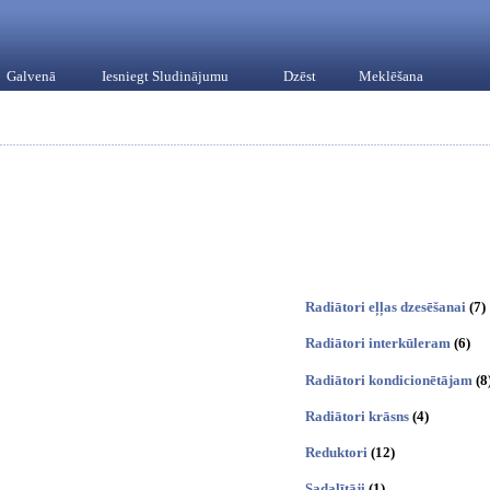
Galvenā
Iesniegt Sludinājumu
Dzēst
Meklēšana
Radiātori eļļas dzesēšanai
(7)
Radiātori interkūleram
(6)
Radiātori kondicionētājam
(8
Radiātori krāsns
(4)
Reduktori
(12)
Sadalītāji
(1)