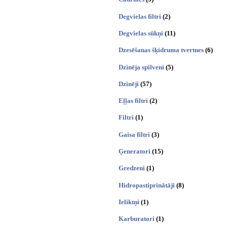
Degvielas filtri
(2)
Degvielas sūkņi
(11)
Dzesēšanas šķidruma tvertnes
(6)
Dzinēja spilveni
(5)
Dzinēji
(57)
Eļļas filtri
(2)
Filtri
(1)
Gaisa filtri
(3)
Ģeneratori
(15)
Gredzeni
(1)
Hidropastiprinātāji
(8)
Ieliktņi
(1)
Karburatori
(1)