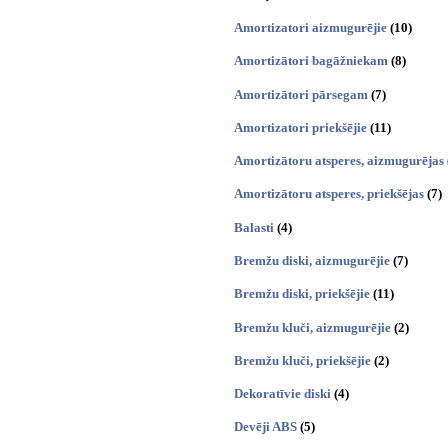
Amortizatori aizmugurējie
(10)
Amortizātori bagāžniekam
(8)
Amortizātori pārsegam
(7)
Amortizatori priekšējie
(11)
Amortizātoru atsperes, aizmugurējas
Amortizātoru atsperes, priekšējas
(7)
Balasti
(4)
Bremžu diski, aizmugurējie
(7)
Bremžu diski, priekšējie
(11)
Bremžu kluči, aizmugurējie
(2)
Bremžu kluči, priekšējie
(2)
Dekoratīvie diski
(4)
Devēji ABS
(5)