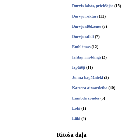
Durvis labās, priekšējās
(15)
Durvju rokturi
(12)
Durvju slēdzenes
(8)
Durvju stikli
(7)
Emblēmas
(12)
Ielikņi, moldingi
(2)
Izpūtēji
(11)
Jumta bagāžnieki
(2)
Kartera aizsardzība
(40)
Lambda zondes
(5)
Loki
(1)
Lūki
(4)
Ritoša daļa