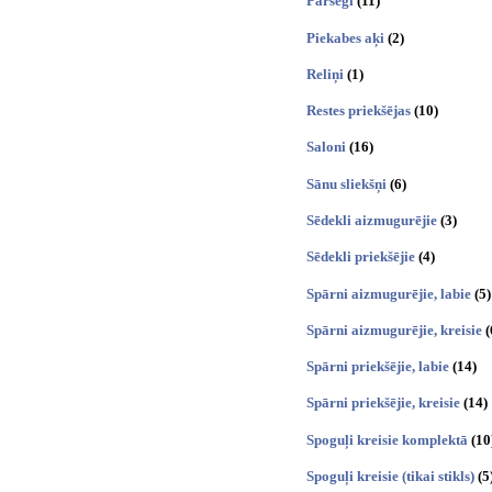
Pārsegi
(11)
Piekabes aķi
(2)
Reliņi
(1)
Restes priekšējas
(10)
Saloni
(16)
Sānu sliekšņi
(6)
Sēdekli aizmugurējie
(3)
Sēdekli priekšējie
(4)
Spārni aizmugurējie, labie
(5)
Spārni aizmugurējie, kreisie
(
Spārni priekšējie, labie
(14)
Spārni priekšējie, kreisie
(14)
Spoguļi kreisie komplektā
(10
Spoguļi kreisie (tikai stikls)
(5