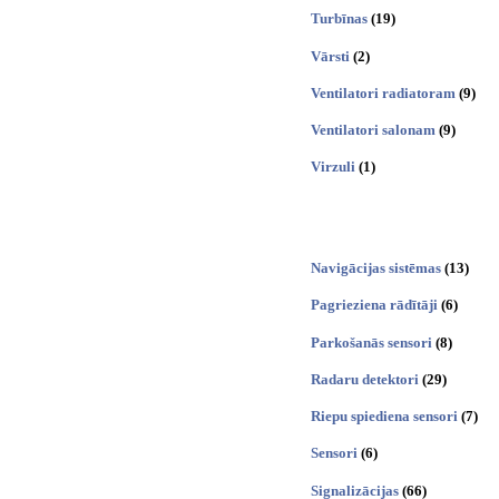
Turbīnas
(19)
Vārsti
(2)
Ventilatori radiatoram
(9)
Ventilatori salonam
(9)
Virzuli
(1)
Navigācijas sistēmas
(13)
Pagrieziena rādītāji
(6)
Parkošanās sensori
(8)
Radaru detektori
(29)
Riepu spiediena sensori
(7)
Sensori
(6)
Signalizācijas
(66)