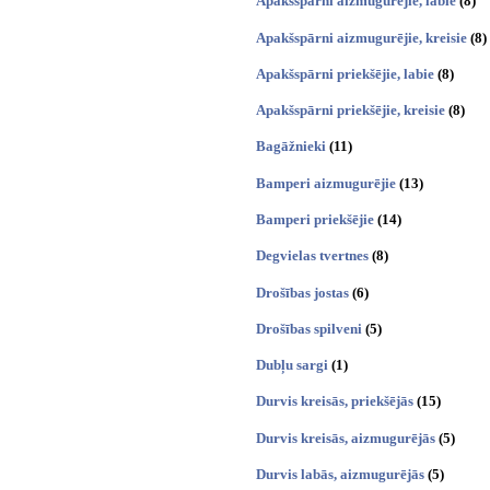
Apakšspārni aizmugurējie, labie
(8)
Apakšspārni aizmugurējie, kreisie
(8)
Apakšspārni priekšējie, labie
(8)
Apakšspārni priekšējie, kreisie
(8)
Bagāžnieki
(11)
Bamperi aizmugurējie
(13)
Bamperi priekšējie
(14)
Degvielas tvertnes
(8)
Drošības jostas
(6)
Drošības spilveni
(5)
Dubļu sargi
(1)
Durvis kreisās, priekšējās
(15)
Durvis kreisās, aizmugurējās
(5)
Durvis labās, aizmugurējās
(5)