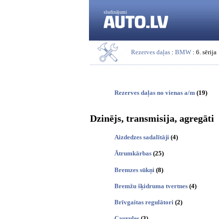
sludinājumi
Rezerves daļas
:
BMW
: 6. sērija
Rezerves daļas no vienas a/m
(19)
Dzinējs, transmisija, agregāti
Aizdedzes sadalītāji
(4)
Ātrumkārbas
(25)
Bremzes sūkņi
(8)
Bremžu šķidruma tvertnes
(4)
Brīvgaitas regulātori
(2)
Caurules
(3)