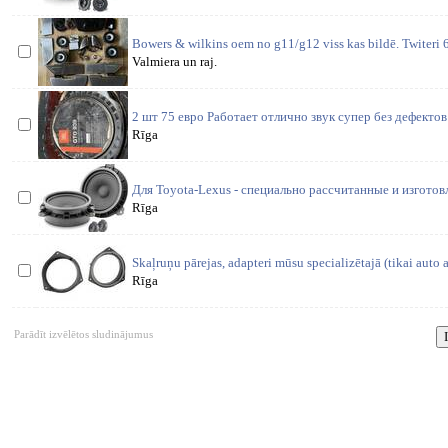
Bowers & wilkins oem no g11/g12 viss kas bildē. Twiteri 
Valmiera un raj.
2 шт 75 евро Работает отлично звук супер без дефекто
Rīga
Для Toyota-Lexus - специально рассчитанные и изгото
Rīga
Skaļruņu pārejas, adapteri mūsu specializētajā (tikai auto 
Rīga
Parādīt izvēlētos sludinājumus