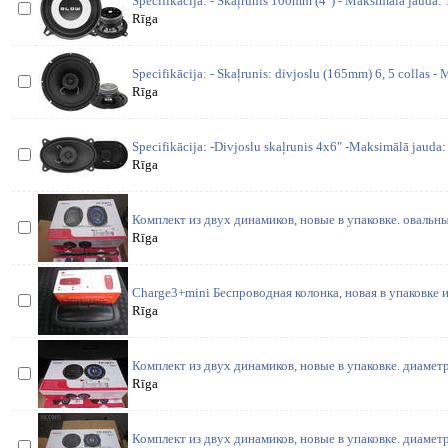
Specifikācija: - Skaļrunis 100mm (4") - Maksimālā jauda: 
Rīga
Specifikācija: - Skaļrunis: divjoslu (165mm) 6, 5 collas -
Rīga
Specifikācija: -Divjoslu skaļrunis 4x6" -Maksimālā jauda:
Rīga
Комплект из двух динамиков, новые в упаковке. овальны
Rīga
Charge3+mini Беспроводная колонка, новая в упаковке 
Rīga
Комплект из двух динамиков, новые в упаковке. диаметр
Rīga
Комплект из двух динамиков, новые в упаковке. диаметр