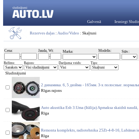
sludinājumi
Galvenā
Iesniegt Slud
Rezerves daļas
:
Audio/Video
: Skaļruni
Cena:
Jauda, Wt:
Modelis:
Marka:
Stāv.:
-
-
Režīms:
Rajons:
Darījuma veids:
Tips:
Sludinājumi
2 динамика. 6, 5 дюйма - 165мм. 3-х полосные. нормаль
Rīgas rajons
Auto akustika Esb 3.Uma (Itālija) Apmaksa skaidrā naudā, a
Rīga
Remonta komplekts, radiotehnika 25Zt-4-8-16, Lubānas iel
Rīga