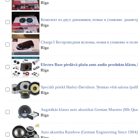
Rīga
Комплект из двух динамиков, новые в упаковке. диаметр
Rīga
Charge3 Беспроводная колонка, новая в упаковке и пол
Rīga
Electro Base piedāvā plašu auto audio produktu klāstu, 
Rīga
Speciāli priekš Harley-Davidson. Ņemtas vērā salona īpašī
Rīga
Augstākās klases auto akustikai German Maestro (Mb Quart
Rīga
Auto akustika Rainbow (German Engineering Since 1984)
Rīga