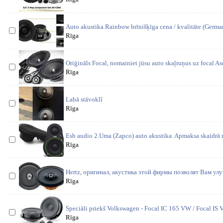
Auto akustika Rainbow brīnišķīga cena / kvalitāte (Germ
Rīga
Oriģināls Focal, nomainiet jūsu auto skaļruņus uz focal A
Rīga
Labā stāvoklĩ
Rīga
Esb audio 2.Uma (Zapco) auto akustika. Apmaksa skaidrā na
Rīga
Hertz, оригинал, акустика этой фирмы позволят Вам ул
Rīga
Speciāli priekš Volkswagen - Focal IC 165 VW / Focal IS 
Rīga