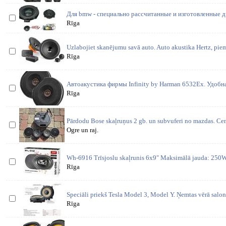
Для bmw - специально рассчитанные и изготовленные д
Rīga
Uzlabojiet skanējumu savā auto. Auto akustika Hertz, piem
Rīga
Автоакустика фирмы Infinity by Harman 6532Ex. Удобн
Rīga
Pārdodu Bose skaļruņus 2 gb. un subvuferi no mazdas. Ce
Ogre un raj.
Wh-6916 Trīsjoslu skaļrunis 6x9" Maksimālā jauda: 250W 
Rīga
Speciāli priekš Tesla Model 3, Model Y. Ņemtas vērā salon
Rīga