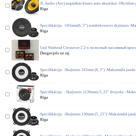
JL Audio (Asv) augstākās klases auto akustikai. Oficiālais 
Rīga
Specifikācija: -165mm(6, 5”) zemfrekvences skaļrunis -
Rīga
Ural Warhead Crossover 2 2-х полосный пассивный крос
Daugavpils un raj.
Specifikācija: -Skaļrunis 165mm (6, 5") -Maksimālā jauda
Rīga
Specifikācija: - Skaļrunis: (130mm) 5, 25" divjoslu - Mak
Rīga
Specifikācija: -Skaļrunis 130mm (5, 25") -Maksimālā jaud
Rīga