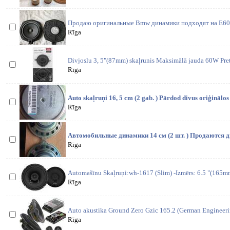
Продаю оригинальные Bmw динамики подходят на Е60-
Rīga
Divjoslu 3, 5"(87mm) skaļrunis Maksimālā jauda 60W Pret
Rīga
Auto skaļruņi 16, 5 cm (2 gab. ) Pārdod divus oriģinālos
Rīga
Автомобильные динамики 14 см (2 шт. ) Продаются 
Rīga
Automašīnu Skaļruņi:wh-1617 (Slim) -Izmērs: 6.5 "(165m
Rīga
Auto akustika Ground Zero Gzic 165.2 (German Engineeri
Rīga