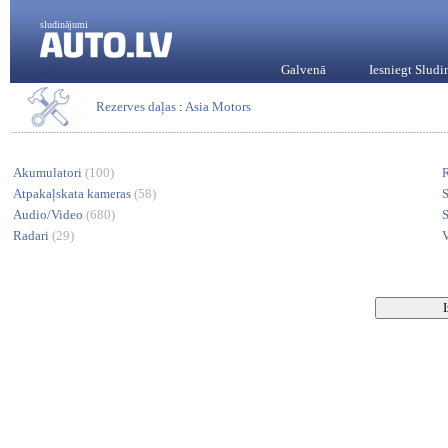
sludinājumi
Galvenā
Iesniegt Slud
Rezerves daļas
:
Asia Motors
Akumulatori
(100)
Atpakaļskata kameras
(58)
Audio/Video
(680)
Radari
(29)