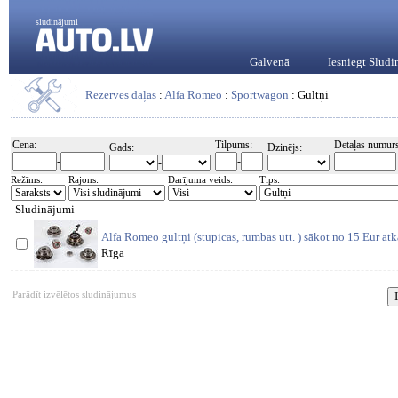
sludinājumi
Galvenā
Iesniegt Slud
Rezerves daļas
:
Alfa Romeo
:
Sportwagon
: Gultņi
Cena:
Tilpums:
Detaļas numurs
Gads:
Dzinējs:
-
-
-
Režīms:
Rajons:
Darījuma veids:
Tips:
Sludinājumi
Alfa Romeo gultņi (stupicas, rumbas utt. ) sākot no 15 Eur atk
Rīga
Parādīt izvēlētos sludinājumus