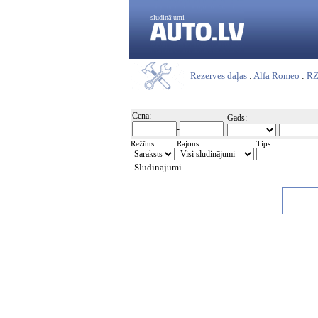
sludinājumi
Rezerves daļas
:
Alfa Romeo
:
R
Cena:
Gads:
-
-
Režīms:
Rajons:
Tips:
Sludinājumi