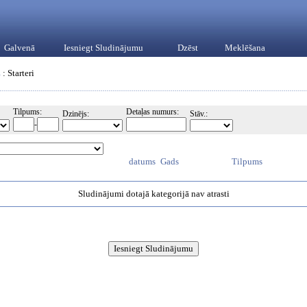
Galvenā
Iesniegt Sludinājumu
Dzēst
Meklēšana
Z
: Starteri
Tilpums:
Detaļas numurs:
Dzinējs:
Stāv.:
-
datums
Gads
Tilpums
Sludinājumi dotajā kategorijā nav atrasti