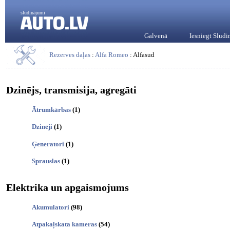
sludinājumi
Galvenā
Iesniegt Slud
Rezerves daļas
:
Alfa Romeo
: Alfasud
Dzinējs, transmisija, agregāti
Ātrumkārbas
(1)
Dzinēji
(1)
Ģeneratori
(1)
Sprauslas
(1)
Elektrika un apgaismojums
Akumulatori
(98)
Atpakaļskata kameras
(54)