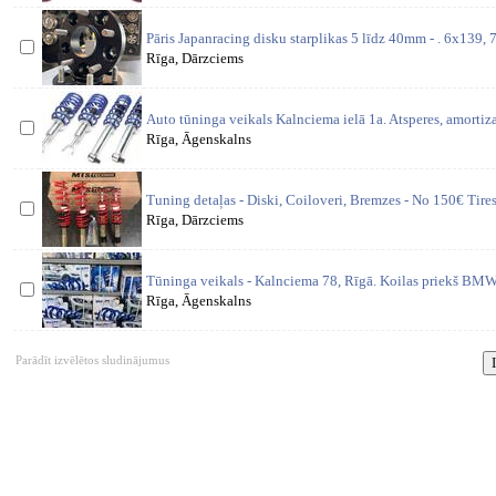
Pāris Japanracing disku starplikas 5 līdz 40mm - . 6x139,
Rīga, Dārzciems
Auto tūninga veikals Kalnciema ielā 1a. Atsperes, amortizato
Rīga, Āgenskalns
Tuning detaļas - Diski, Coiloveri, Bremzes - No 150€ Tir
Rīga, Dārzciems
Tūninga veikals - Kalnciema 78, Rīgā. Koilas priekš BMW
Rīga, Āgenskalns
Parādīt izvēlētos sludinājumus