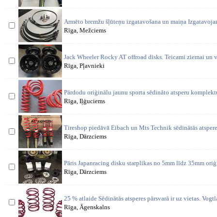
Armēto bremžu šļūteņu izgatavošana un maiņa Izgatavoja
Rīga, Mežciems
Jack Wheeler Rocky AT offroad disks. Teicami ziemai un v
Rīga, Pļavnieki
Pārdodu oriģinālu jaunu sporta sēdināto atsperu komplekt
Rīga, Iļģuciems
Tireshop piedāvā Eibach un Mts Technik sēdinātās atspere
Rīga, Dārzciems
Pāris Japanracing disku starplikas no 5mm līdz 35mm oriģ
Rīga, Dārzciems
25 % atlaide Sēdinātās atsperes pārsvarā ir uz vietas. Vogtl
Rīga, Āgenskalns