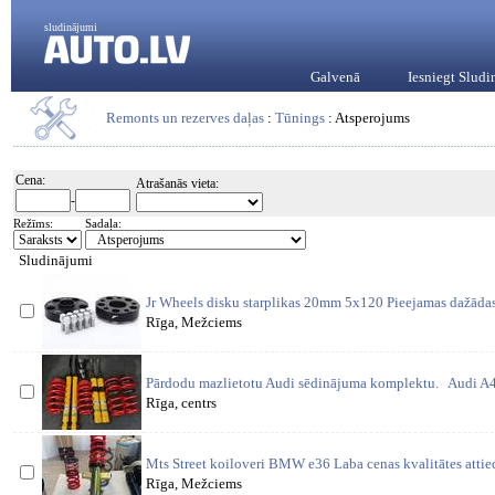
sludinājumi
Galvenā
Iesniegt Slud
Remonts un rezerves daļas
:
Tūnings
: Atsperojums
Cena:
Atrašanās vieta:
-
Režīms:
Sadaļa:
Sludinājumi
Jr Wheels disku starplikas 20mm 5x120 Pieejamas dažādas 
Rīga, Mežciems
Pārdodu mazlietotu Audi sēdinājuma komplektu. Audi A4
Rīga, centrs
Mts Street koiloveri BMW e36 Laba cenas kvalitātes attie
Rīga, Mežciems