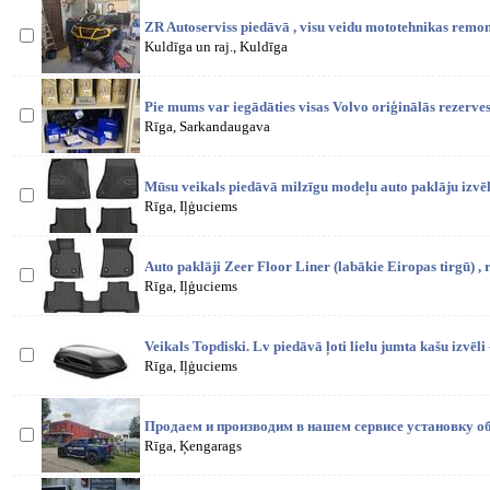
ZR Autoserviss piedāvā , visu veidu mototehnikas remont
Kuldīga un raj., Kuldīga
Pie mums var iegādāties visas Volvo oriģinālās rezerves
Rīga, Sarkandaugava
Mūsu veikals piedāvā milzīgu modeļu auto paklāju izvē
Rīga, Iļģuciems
Auto paklāji Zeer Floor Liner (labākie Eiropas tirgū) ,
Rīga, Iļģuciems
Veikals Topdiski. Lv piedāvā ļoti lielu jumta kašu izvēl
Rīga, Iļģuciems
Продаем и производим в нашем сервисе установку о
Rīga, Ķengarags