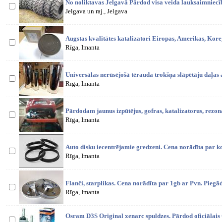
No noliktavas Jelgavā Pārdod visa veida lauksaimniecīb
Jelgava un raj., Jelgava
Augstas kvalitātes katalizatori Eiropas, Amerikas, Ko
Rīga, Imanta
Universālas nerūsējošā tērauda trokšņa slāpētāju daļas
Rīga, Imanta
Pārdodam jaunus izpūtējus, gofras, katalizatorus, rezona
Rīga, Imanta
Auto disku iecentrējamie gredzeni. Cena norādīta par k
Rīga, Imanta
Flanči, starplikas. Cena norādīta par 1gb ar Pvn. Pie
Rīga, Imanta
Osram D3S Original xenarc spuldzes. Pārdod oficiālais 