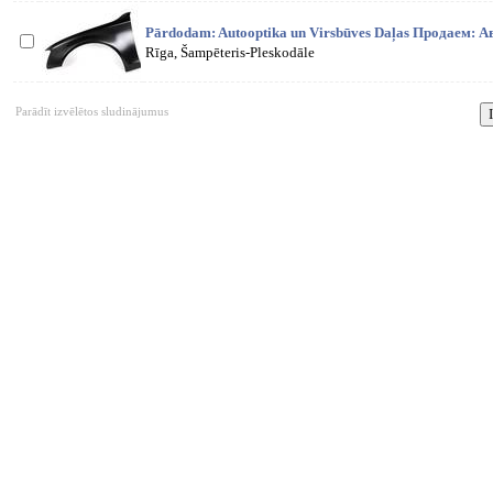
Pārdodam: Autooptika un Virsbūves Daļas Продаем: А
Rīga, Šampēteris-Pleskodāle
Parādīt izvēlētos sludinājumus