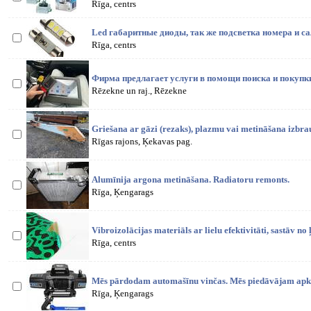
Rīga, centrs
Led габаритные диоды, так же подсветка номера и с
Rīga, centrs
Фирма предлагает услуги в помощи поиска и покупки
Rēzekne un raj., Rēzekne
Griešana ar gāzi (rezaks), plazmu vai metināšana izbra
Rīgas rajons, Ķekavas pag.
Alumīnija argona metināšana. Radiatoru remonts.
Rīga, Ķengarags
Vibroizolācijas materiāls ar lielu efektivitāti, sastāv no 
Rīga, centrs
Mēs pārdodam automašīnu vinčas. Mēs piedāvājam apko
Rīga, Ķengarags