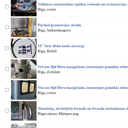
Jebkuras automašīnas optikas remonts un restaurācija: 
Rīga, centrs
Pārdod ģeometrijas stendu.
Rīga, Sarkandaugava
19" lieto disku malu aizsargs
Rīga, Brekši
Veicam Dpf filtru mazgāšanu, izmantojot jaunākās tehnol
Rīga, Zolitūde
Veicam Dpf filtru mazgāšanu, izmantojot jaunākās tehnol
Rīga, centrs
Alumīnija, nerūsējošā tērauda un tērauda metināšanas 
Rīgas rajons, Mārupes pag.