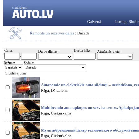
sludinājumi
Galvenā
Iesniegt Slud
Remonts un rezerves daļas
: Dažādi
Cena:
Darba laiks:
Darba dienas:
Atrašanās vieta:
-
Režīms:
Sadaļa:
Sludinājumi
Autonomie un elektriskie auto sildītāji – uzstādīšana, re
Rīga, Dārzciems
Multibrendu auto apkopes un servisa centrs. Apkalpojam
Rīga, Čiekurkalns
Мультибрендовый центр технического обслуживания
Rīga, Čiekurkalns