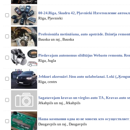
00-24.Riga, Skudru 42, Pļavnieki Изготовление авт
Rīga, Pļavnieki
Profesionāla metināšana, auto apstrāde. Dzinēja remonti
Bauska un raj., Bauska
Piedavajam autonomus sildītājus Webasto remontu. Rem
Rīga, Jugla
Jebkuri aksesuāri Jūsu auto uzlabošanai. Loki („Ķengur
Rīga, centrs
Sagatavojam kravas un vieglos auto TA , Kravas auto se
Jēkabpils un raj., Jēkabpils
Наша компания одна из не многих кто осуществляет 
Daugavpils un raj., Daugavpils