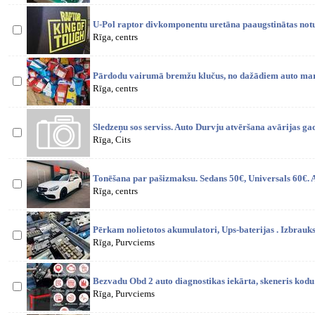
U-Pol raptor divkomponentu uretāna paaugstinātas notu
Rīga, centrs
Pārdodu vairumā bremžu klučus, no dažādiem auto ma
Rīga, centrs
Sledzeņu sos serviss. Auto Durvju atvēršana avārijas ga
Rīga, Cits
Tonēšana par pašizmaksu. Sedans 50€, Universals 60€. 
Rīga, centrs
Pērkam nolietotos akumulatori, Ups-baterijas . Izbrauks
Rīga, Purvciems
Bezvadu Obd 2 auto diagnostikas iekārta, skeneris kodu 
Rīga, Purvciems