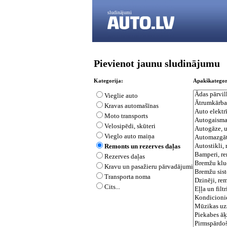
sludinājumi
Pievienot jaunu sludinājumu
Kategorija:
Apakškategor
Vieglie auto
Kravas automašīnas
Moto transports
Velosipēdi, skūteri
Vieglo auto maiņa
Remonts un rezerves daļas
Rezerves daļas
Kravu un pasažieru pārvadājumi
Transporta noma
Cits...