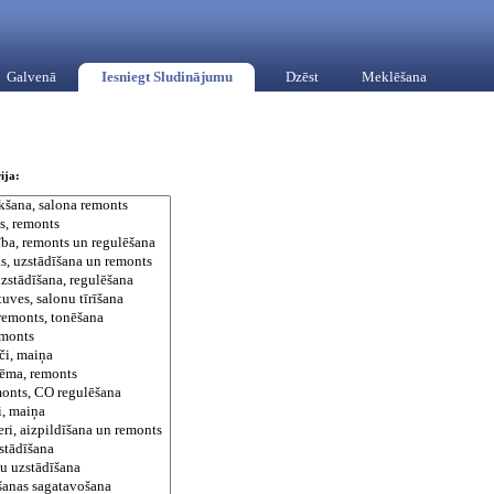
Galvenā
Iesniegt Sludinājumu
Dzēst
Meklēšana
ija: