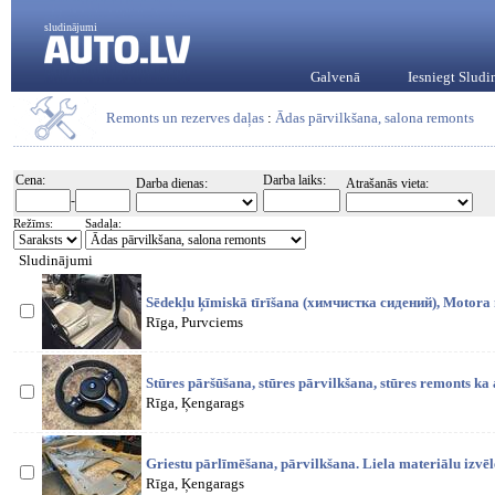
sludinājumi
Galvenā
Iesniegt Slud
Remonts un rezerves daļas
:
Ādas pārvilkšana, salona remonts
Cena:
Darba laiks:
Darba dienas:
Atrašanās vieta:
-
Režīms:
Sadaļa:
Sludinājumi
Sēdekļu ķīmiskā tīrīšana (химчистка сидений), Motora 
Rīga, Purvciems
Stūres pāršūšana, stūres pārvilkšana, stūres remonts ka 
Rīga, Ķengarags
Griestu pārlīmēšana, pārvilkšana. Liela materiālu izvēl
Rīga, Ķengarags