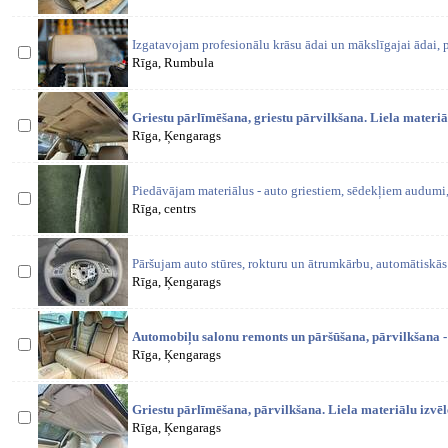
Izgatavojam profesionālu krāsu ādai un mākslīgajai ādai, p
Rīga, Rumbula
Griestu pārlīmēšana, griestu pārvilkšana. Liela materiāl
Rīga, Ķengarags
Piedāvājam materiālus - auto griestiem, sēdekļiem audumi,
Rīga, centrs
Pāršujam auto stūres, rokturu un ātrumkārbu, automātiskā
Rīga, Ķengarags
Automobiļu salonu remonts un pāršūšana, pārvilkšana -
Rīga, Ķengarags
Griestu pārlīmēšana, pārvilkšana. Liela materiālu izvēl
Rīga, Ķengarags