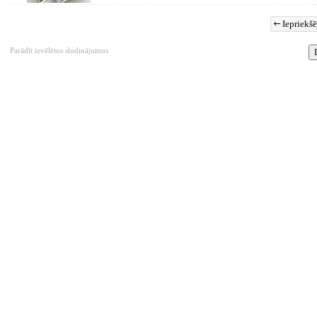
Iepriekšē
Parādīt izvēlētos sludinājumus