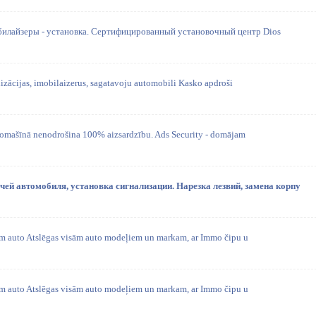
билайзеры - установка. Сертифицированный установочный центр Dios
alizācijas, imobilaizerus, sagatavoju automobili Kasko apdroši
tomašīnā nenodrošina 100% aizsardzību. Ads Security - domājam
й автомобиля, установка сигнализации. Нарезка лезвий, замена корпу
am auto Atslēgas visām auto modeļiem un markam, ar Immo čipu u
am auto Atslēgas visām auto modeļiem un markam, ar Immo čipu u