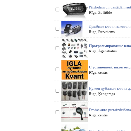
Pārdodam un uzstādām auto
Rīga, Zolitūde
Дешёвые ключи зажигания
Rīga, Purvciems
Программирование ключ
Rīga, Āgenskalns
С установкой, налогом,
Rīga, centrs
Нужен дубликат ключа дл
Rīga, Ķengarags
Drošas auto pretaizdzišana
Rīga, centrs