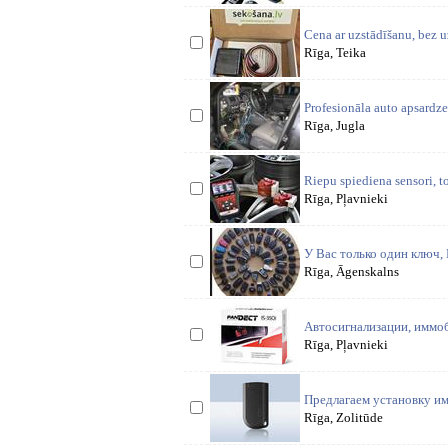
Cena ar uzstādīšanu, bez u
Rīga, Teika
Profesionāla auto apsardze
Rīga, Jugla
Riepu spiediena sensori, 
Rīga, Pļavnieki
У Вас только один ключ,
Rīga, Āgenskalns
Автосигнализации, иммо
Rīga, Pļavnieki
Предлагаем установку им
Rīga, Zolitūde