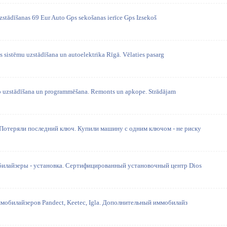
zstādīšanas 69 Eur Auto Gps sekošanas ierīce Gps Izsekoš
s sistēmu uzstādīšana un autoelektrika Rīgā. Vēlaties pasarg
to uzstādīšana un programmēšana. Remonts un apkope. Strādājam
 Потеряли последний ключ. Купили машину с одним ключом - не риску
билайзеры - установка. Сертифицированный установочный центр Dios
мобилайзеров Pandect, Keetec, Igla. Дополнительный иммобилайз