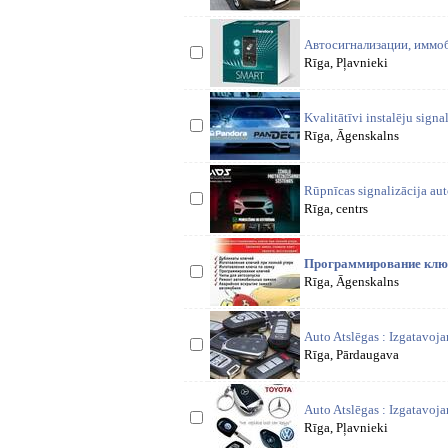
Автосигнализации, иммо
Rīga, Pļavnieki
Kvalitātīvi instalēju sign
Rīga, Āgenskalns
Rūpnīcas signalizācija au
Rīga, centrs
Программирование ключе
Rīga, Āgenskalns
Auto Atslēgas : Izgatavoj
Rīga, Pārdaugava
Auto Atslēgas : Izgatavoj
Rīga, Pļavnieki