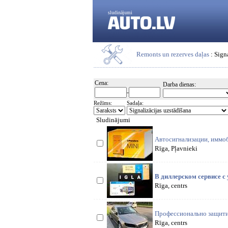
sludinājumi
Remonts un rezerves daļas
: Sign
Cena:
Darba dienas:
-
Režīms:
Sadaļa:
Sludinājumi
Автосигнализации, иммо
Rīga, Pļavnieki
В диллерском сервисе с
Rīga, centrs
Профессионально защити
Rīga, centrs