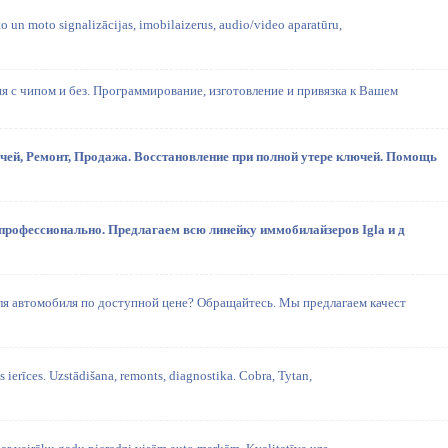
 un moto signalizācijas, imobilaizerus, audio/video aparatūru,
 с чипом и без. Программирование, изготовление и привязка к Вашем
ей, Ремонт, Продажа. Воcстановление при полной утере ключей. Помощь
 профессионально. Предлагаем всю линейку иммобилайзеров Igla и д
я автомобиля по доступной цене? Обращайтесь. Мы предлагаем качест
s ierīces. Uzstādišana, remonts, diagnostika. Cobra, Tytan,