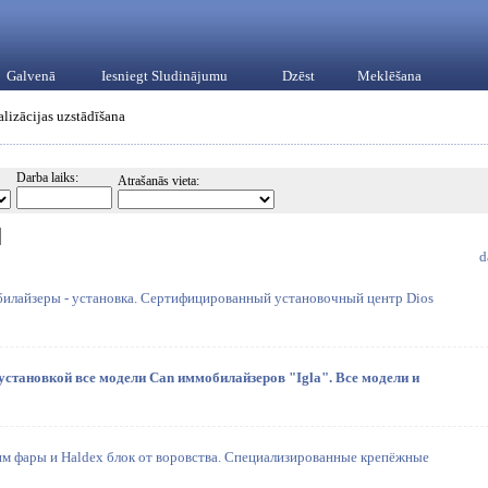
Galvenā
Iesniegt Sludinājumu
Dzēst
Meklēšana
alizācijas uzstādīšana
Darba laiks:
Atrašanās vieta:
d
билайзеры - установка. Сертифицированный установочный центр Dios
 установкой все модели Can иммобилайзеров "Igla". Все модели и
м фары и Haldex блок от воровства. Специализированные крепёжные