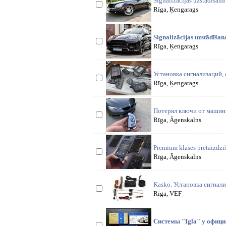
Signalizācijas uzstādīšana
Rīga, Ķengarags
Signalizācijas uzstādīša
Rīga, Ķengarags
Установка сигнализаций, 
Rīga, Ķengarags
Потерял ключи от машины
Rīga, Āgenskalns
Premium klases pretaizdzīš
Rīga, Āgenskalns
Kasko. Установка сигнали
Rīga, VEF
Системы "Igla" у офици