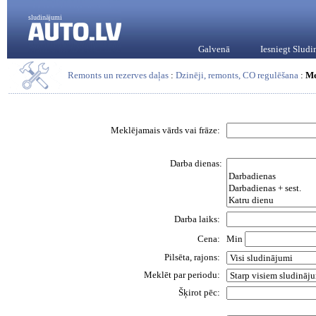
sludinājumi
Galvenā
Iesniegt Slud
Remonts un rezerves daļas
:
Dzinēji, remonts, CO regulēšana
:
Me
Meklējamais vārds vai frāze:
Darba dienas:
Darba laiks:
Cena:
Min
Pilsēta, rajons:
Meklēt par periodu:
Šķirot pēc: