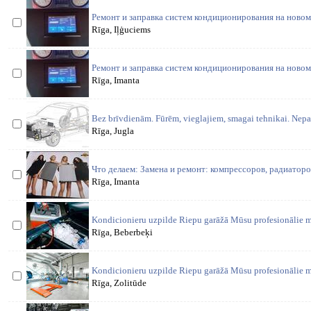
Ремонт и заправка систем кондиционирования на новом
Rīga, Iļģuciems
Ремонт и заправка систем кондиционирования на новом
Rīga, Imanta
Bez brīvdienām. Fūrēm, vieglajiem, smagai tehnikai. Nep
Rīga, Jugla
Что делаем: Замена и ремонт: компрессоров, радиаторо
Rīga, Imanta
Kondicionieru uzpilde Riepu garāžā Mūsu profesionālie m
Rīga, Beberbeķi
Kondicionieru uzpilde Riepu garāžā Mūsu profesionālie m
Rīga, Zolitūde