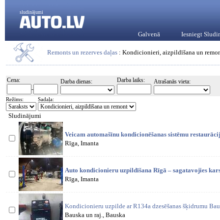
sludinājumi
Galvenā
Iesniegt Slud
Remonts un rezerves daļas
: Kondicionieri, aizpildīšana un remo
Cena:
Darba laiks:
Darba dienas:
Atrašanās vieta:
-
Režīms:
Sadaļa:
Sludinājumi
Veicam automašīnu kondicionēšanas sistēmu restaurācij
Rīga, Imanta
Auto kondicionieru uzpildīšana Rīgā – sagatavojies kar
Rīga, Imanta
Kondicionieru uzpilde ar R134a dzesēšanas šķidrumu Bausk
Bauska un raj., Bauska