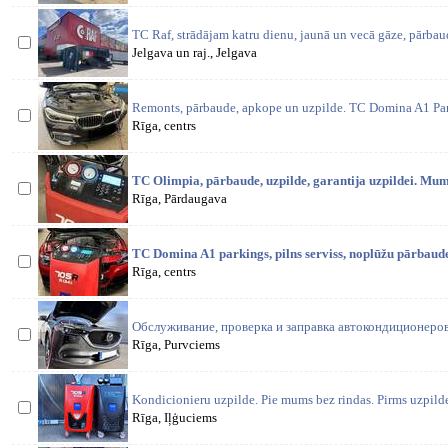
TC Raf, strādājam katru dienu, jaunā un vecā gāze, pārbaud
Jelgava un raj., Jelgava
Remonts, pārbaude, apkope un uzpilde. TC Domina A1 Par
Rīga, centrs
TC Olimpia, pārbaude, uzpilde, garantija uzpildei. Mums
Rīga, Pārdaugava
TC Domina A1 parkings, pilns serviss, noplūžu pārbaude 
Rīga, centrs
Обслуживание, проверка и заправка автокондиционеров
Rīga, Purvciems
Kondicionieru uzpilde. Pie mums bez rindas. Pirms uzpil
Rīga, Iļģuciems