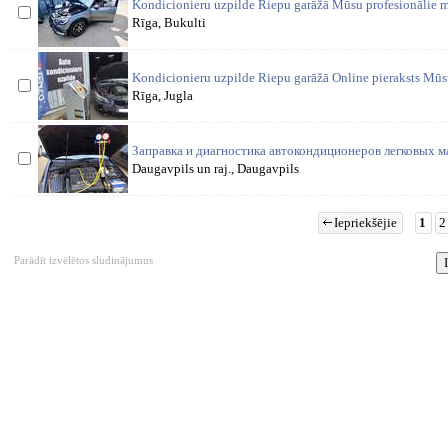
Kondicionieru uzpilde Riepu garāžā Mūsu profesionālie m
Rīga, Bukulti
Kondicionieru uzpilde Riepu garāžā Online pieraksts Mūsu
Rīga, Jugla
Заправка и диагностика автокондиционеров легковых м
Daugavpils un raj., Daugavpils
Iepriekšējie
1
2
Parādīt izvēlētos sludinājumus