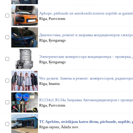
Apkope, pārbaude un autokondicionieru uzpilde ar garant
Rīga, Purvciems
Диагностика, ремонт и заправка кондиционеров элект
Rīga, Ķengarags
Электрические компрессора кондиционера – проверка, 
Rīga, Ķengarags
Что делаем: Замена и ремонт: компрессоров, радиаторо
Rīga, Imanta
R1234yf, R134a Заправка Автокондиционеров с проверк
Rīga, Purvciems
TC Apelsīns, strādājam katru dienu, pārbaude, uzpilde, g
Rīgas rajons, Ādažu nov.