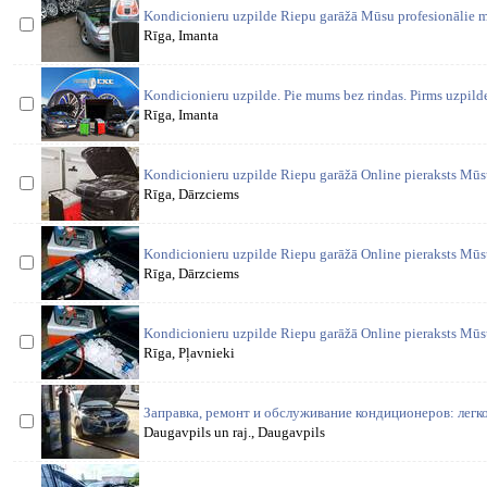
Kondicionieru uzpilde Riepu garāžā Mūsu profesionālie m
Rīga, Imanta
Kondicionieru uzpilde. Pie mums bez rindas. Pirms uzpil
Rīga, Imanta
Kondicionieru uzpilde Riepu garāžā Online pieraksts Mūsu
Rīga, Dārzciems
Kondicionieru uzpilde Riepu garāžā Online pieraksts Mūsu
Rīga, Dārzciems
Kondicionieru uzpilde Riepu garāžā Online pieraksts Mūsu
Rīga, Pļavnieki
Заправка, ремонт и обслуживание кондиционеров: легко
Daugavpils un raj., Daugavpils