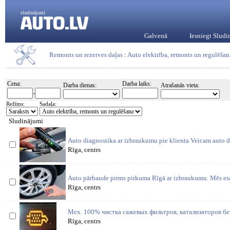
sludinājumi
Galvenā
Iesniegt Slud
Remonts un rezerves daļas
:
Auto elektrība, remonts un regulēšan
Cena:
Darba laiks:
Darba dienas:
Atrašanās vieta:
-
Režīms:
Sadaļa:
Sludinājumi
Auto diagnostika ar izbraukumu pie klienta Veicam auto d
Rīga, centrs
Auto pārbaude pirms pirkuma Rīgā ar izbraukumu. Mēs es
Rīga, centrs
Мех. 100% чистка сажевых фильтров, катализаторов без
Rīga, centrs