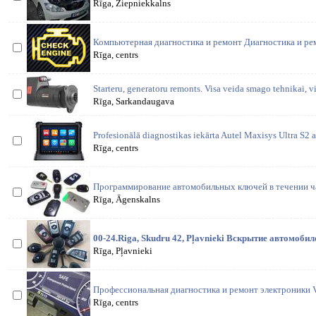
Rīga, Ziepniekkalns
Компьютерная диагностика и ремонт Диагностика и ре
Rīga, centrs
Starteru, generatoru remonts. Visa veida smago tehnikai, 
Rīga, Sarkandaugava
Profesionālā diagnostikas iekārta Autel Maxisys Ultra S2 a
Rīga, centrs
Программирование автомобильных ключей в течении час
Rīga, Āgenskalns
00-24.Riga, Skudru 42, Pļavnieki Вскрытие автомоби
Rīga, Pļavnieki
Профессиональная диагностика и ремонт электроники V
Rīga, centrs