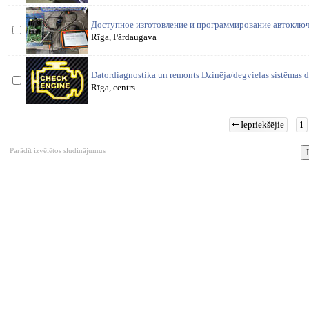
Доступное изготовление и программирование автоключе
Rīga, Pārdaugava
Datordiagnostika un remonts Dzinēja/degvielas sistēmas d
Rīga, centrs
Iepriekšējie
1
Parādīt izvēlētos sludinājumus