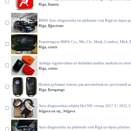
Rīga, Imanta
BMW Auto diagnostika un pārbaude visā Rīgā un ārpus pi
Rīga, Iļģuciems
Ремонтирую BMW Сcc, Nbt, Cic, Mask, Combox, Mk4, M
Rīga, centrs
Atslēgu izgatavošana uz dažādām mašīnu markam un model
Rīga, centrs
Нужен дубликат ключа для автомобиля по доступной ц
Rīga, Ķengarags
Auto diagnostikas iekārta Ds150E versija 2017.3 / 2022.3
Jelgava un raj., Jelgava
Auto diagnostika un pārbaude visā Rīgā un ārpus pilsēta