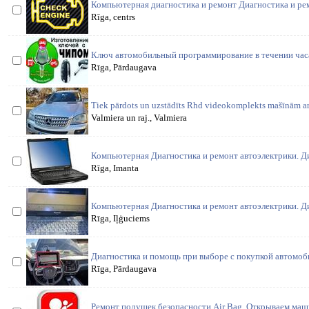
Компьютерная диагностика и ремонт Диагностика и ре
Rīga, centrs
Ключ автомобильный программирование в течении часа
Rīga, Pārdaugava
Tiek pārdots un uzstādīts Rhd videokomplekts mašīnām ar 
Valmiera un raj., Valmiera
Компьютерная Диагностика и ремонт автоэлектрики. Ди
Rīga, Imanta
Компьютерная Диагностика и ремонт автоэлектрики. Диз
Rīga, Iļģuciems
Диагностика и помощь при выборе с покупкой автомоб
Rīga, Pārdaugava
Ремонт подушек безопасности Air Bag. Открываем ма