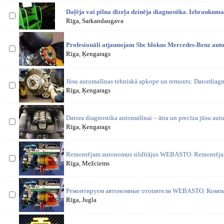
Daļēja vai pilna dīzeļa dzinēja diagnostika. Izbraukuma
Rīga, Sarkandaugava
Profesionāli atjaunojam Sbc blokus Mercedes-Benz au
Rīga, Ķengarags
Jūsu automašīnas tehniskā apkope un remonts: Datordiagno
Rīga, Ķengarags
Datora diagnostika automašīnai – ātra un precīza jūsu auto
Rīga, Ķengarags
Remontējam autonomus sildītājus WEBASTO. Remontējam 
Rīga, Mežciems
Ремонтируем автономные отопители WEBASTO. Компью
Rīga, Jugla