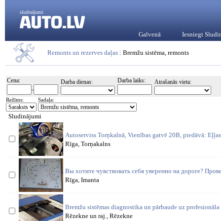
sludinājumi
Galvenā
Iesniegt Slud
Remonts un rezerves daļas
: Bremžu sistēma, remonts
Cena:
Darba laiks:
Darba dienas:
Atrašanās vieta:
-
Režīms:
Sadaļa:
Sludinājumi
Autoserviss Torņkalnā, Vienības gatvē 20B, piedāvā: Eļļa
Rīga, Torņakalns
Вы хотите чувствовать себя уверенно на дороге? Про
Rīga, Imanta
Bremžu sistēmas diagnostika un pārbaude uz profesionāla 
Rēzekne un raj., Rēzekne