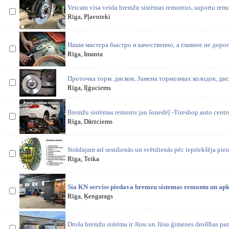
Veicam visa veida bremžu sistēmas remontus, suportu remo
Rīga, Pļavnieki
Наши мастера быстро и качественно, а главное не доро
Rīga, Imanta
Проточка торм. дисков, Замена тормозных колодок, ди
Rīga, Iļģuciems
Bremžu sistēmas remonts jau šonedēļ -Tireshop auto centr
Rīga, Dārzciems
Strādajam arī sestdienās un svētdienās pēc iepriekšēja pier
Rīga, Teika
Sia KN serviss piedava bremzu sistemas remontu un apk
Rīga, Ķengarags
Droša bremžu sistēma ir Jūsu un Jūsu ģimenes drošības pa