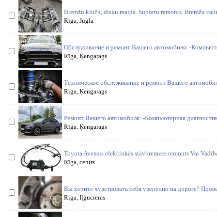
Bremžu kluču, disku maiņa. Suportu remonts. Bremžu caur
Rīga, Jugla
Обслуживание и ремонт Вашего автомобиля: -Компьюте
Rīga, Ķengarags
Техническое обслуживание и ремонт Вашего автомобил
Rīga, Ķengarags
Ремонт Вашего автомобиля: -Компьютерная диагностик
Rīga, Ķengarags
Toyota Avensis elektriskās stāvbremzes remonts Vai Vadības
Rīga, centrs
Вы хотите чувствовать себя уверенно на дороге? Про
Rīga, Iļģuciems