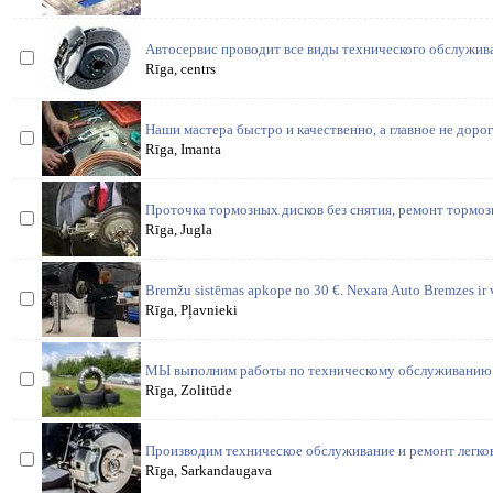
Автосервис проводит все виды технического обслужива
Rīga, centrs
Наши мастера быстро и качественно, а главное не доро
Rīga, Imanta
Проточка тормозных дисков без снятия, ремонт тормоз
Rīga, Jugla
Bremžu sistēmas apkope no 30 €. Nexara Auto Bremzes ir 
Rīga, Pļavnieki
МЫ выполним работы по техническому обслуживанию и
Rīga, Zolitūde
Производим техническое обслуживание и ремонт легко
Rīga, Sarkandaugava