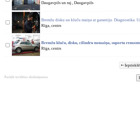
Daugavpils un raj., Daugavpils
Bremžu disku un kluču maiņa ar garantiju. Diagnostika. Uz
Rīga, centrs
Bremžu kluču, disku, cilindru nomaiņa, suportu remont
Rīga, centrs
Iepriekšē
Parādīt izvēlētos sludinājumus