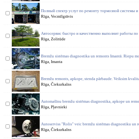
Полный спектр услуг по ремонту тормозной системы и т
Rīga, Vecmīlgrāvis
Автосервис быстро и качественно выполнит работы по
Rīga, Zolitūde
Bremžu sistēmas diagnostika un remonts Imantā. Riepu mo
Rīga, Imanta
Bremžu remonts, apkope, stenda pārbaude. Veiksim kvalita
Rīga, Čiekurkalns
Automašīnu bremžu sistēmas diagnostika, apkope un remon
Rīga, Pļavnieki
Autoserviss "Rolis" veic bremžu sistēmas diagnostiku un 
Rīga, Čiekurkalns