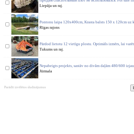
Продам спасательный плот не использовался. For sale life
Liepāja un raj.
Pontonu laipa 120x400cm, Krasta balsts 150 x 120cm uz k
Rīgas rajons
Pārdod lietotu 12 vietīgu plostu. Optimāls izmērs, lai varē
Tukums un raj.
Nepabeigts projekts, sastāv no divăm daļām 480/600 izja
Jūrmala
Parādīt izvēlētos sludinājumus