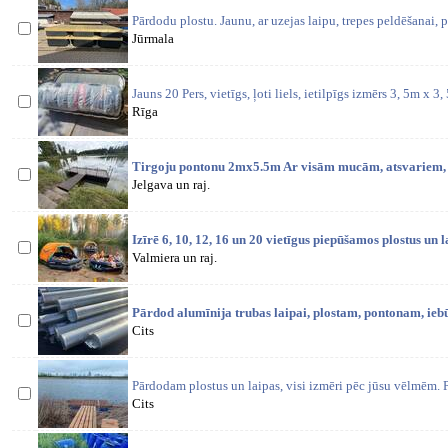
Pārdodu plostu. Jaunu, ar uzejas laipu, trepes peldēšanai, 
Jūrmala
Jauns 20 Pers, vietīgs, ļoti liels, ietilpīgs izmērs 3, 5m x
Rīga
Tirgoju pontonu 2mx5.5m Ar visām mucām, atsvariem, m
Jelgava un raj.
Izīrē 6, 10, 12, 16 un 20 vietīgus piepūšamos plostus un
Valmiera un raj.
Pārdod alumīnija trubas laipai, plostam, pontonam, iebūv
Cits
Pārdodam plostus un laipas, visi izmēri pēc jūsu vēlmēm. P
Cits