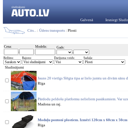
sludinājumi
Galvenā
Iesniegt Slud
Cits...
:
Ūdens transports
: Plosti
Cena:
Modelis:
Gads:
-
-
Režīms:
Rajons:
Darījuma veids:
Sadaļa:
Sludinājumi
Jauns 20 vietīgs Slēgta tipa ar lielo jumtu un divām sānu d
Rīga
Pārdodu peldošu platformu nelieliem pasākumiem. Var uzs
Madona un raj.
Moduļu pontoni plostiem. Izmēri 120cm x 60cm x 50cm 
Rīga