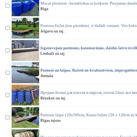
Mucas plostiem - hermētiskas ar korķiem. Pieejamas daudz
Rīga
Pontons 6x2m jūsu piestātnei, ir dažādi varianti. Viss kok
Jelgava un raj.
Izgatavojam pontonus, katamarānus, slaidus laivu izvil
Limbaži un raj.
Pontoni un laipas. Ražoti no kvalitatīviem, impregnēti
Jūrmala
Продаю бочки для плотов и пирсов, оптом 24шт. все во
Rēzekne un raj.
Pontonu laipa 120x500cm, Krasta balsts 150 x 120cm uz k
Rīgas rajons