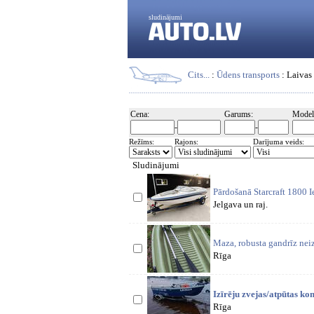
sludinājumi
Cits...
:
Ūdens transports
: Laivas
Cena:
Garums:
Model
-
-
Režīms:
Rajons:
Darījuma veids:
Sludinājumi
Pārdošanā Starcraft 1800 
Jelgava un raj.
Maza, robusta gandrīz neiz
Rīga
Izīrēju zvejas/atpūtas ko
Rīga