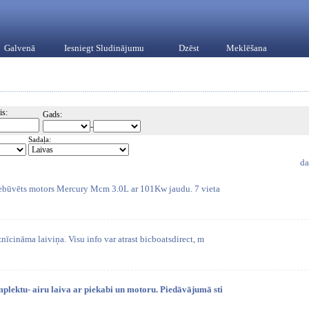
Galvenā
Iesniegt Sludinājumu
Dzēst
Meklēšana
is:
Gads:
-
Sadaļa:
da
Iebūvēts motors Mercury Mcm 3.0L ar 101Kw jaudu. 7 vieta
nīcināma laiviņa. Visu info var atrast bicboatsdirect, m
mplektu- airu laiva ar piekabi un motoru. Piedāvājumā sti