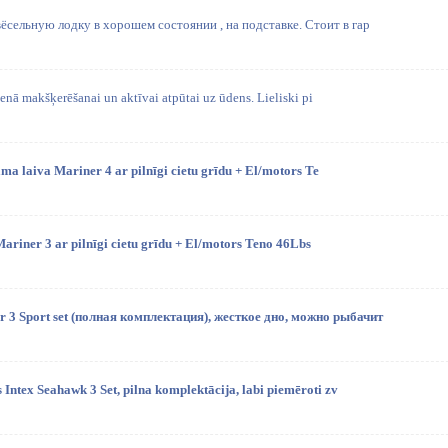
сельную лодку в хорошем состоянии , на подставке. Стоит в гар
enā makšķerēšanai un aktīvai atpūtai uz ūdens. Lieliski pi
ma laiva Mariner 4 ar pilnīgi cietu grīdu + El/motors Te
ariner 3 ar pilnīgi cietu grīdu + El/motors Teno 46Lbs
 3 Sport set (полная комплектация), жесткое дно, можно рыбачит
Intex Seahawk 3 Set, pilna komplektācija, labi piemēroti zv