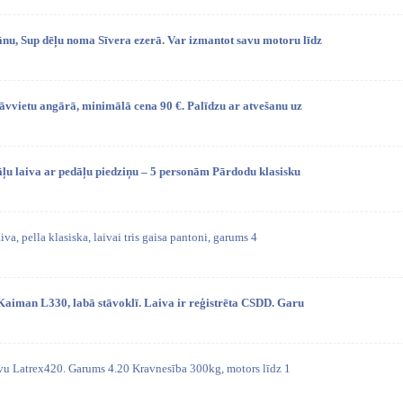
u, Sup dēļu noma Sīvera ezerā. Var izmantot savu motoru līdz
tāvvietu angārā, minimālā cena 90 €. Palīdzu ar atvešanu uz
ļu laiva ar pedāļu piedziņu – 5 personām Pārdodu klasisku
iva, pella klasiska, laivai tris gaisa pantoni, garums 4
Kaiman L330, labā stāvoklī. Laiva ir reģistrēta CSDD. Garu
aivu Latrex420. Garums 4.20 Kravnesība 300kg, motors līdz 1