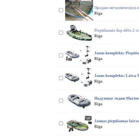
Продаю металлическую вё
Rīga
Piepūšamais Sup dēlis 2 vi
Rīga
Jauns komplekts: Piepūša
Rīga
Jauns komplekts: Laiva M
Rīga
Надувные лодки Mariner
Rīga
Jaunas piepūšamas laivas 
Rīga