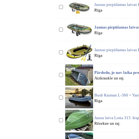
Jaunas piepūšamas laivas I
Rīga
Jaunas piepūšamas laivas
Rīga
Jaunas piepūšamas laivas 
Rīga
Pārdodu, jo nav laika pro
Aizkraukle un raj.
Bush Kaiman L-360 + Yam
Rīga
Jauna laiva Lotta 315. Ies
Rēzekne un raj.