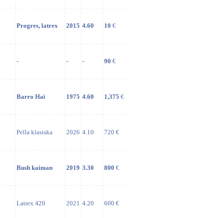
Progres, latrex
2015
4.60
10
€
-
-
-
90
€
Barro Hai
1975
4.60
1,375
€
Pella klasiska
2026
4.10
720 €
Bush kaiman
2019
3.30
800
€
Latrex 420
2021
4.20
600 €