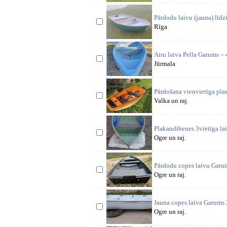
Pārdodu laivu (jauna) līdzi
Rīga
Airu laiva Pella Garums –
Jūrmala
Pārdošana vienvietīga plast
Valka un raj.
Plakandibenes 3vietīga lai
Ogre un raj.
Pārdodu copes laivu Gar
Ogre un raj.
Jauna copes laiva Garum
Ogre un raj.