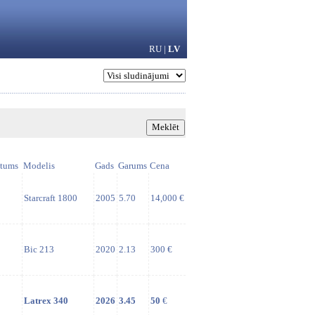
RU
|
LV
tums
Modelis
Gads
Garums
Cena
Starcraft 1800
2005
5.70
14,000 €
Bic 213
2020
2.13
300 €
Latrex 340
2026
3.45
50
€