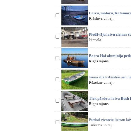
Laivu, motoru, Katamarān
Krāslava un raj.
Piedāvāju laivu ziemas s
Jūrmala
Barro Hai alumīnija pedā
Rīgas rajons
Jauna stiklaskiedras airu la
Rēzekne un raj.
Tiek pārdota laiva Bush 
Rīgas rajons
Pārdod vienreiz lietotu l
Tukums un raj.