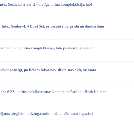
ntex Seahawk 2 Set, 2 - vietīga, pilna komplektācija, labi
 Intex Seahawk 4 Boat Set, ar piepūšamo grīdu un daudzslāņu
Fishman 200, pilna komplektācija, labi piemēroti zvejai un
jektu pabeigt, pa lielam laiva nav sliktā stāvoklī, ar moto
aha 6 ZS – pilns makšķerēšanas komplekts Pārdodu Bush Kaiman
pējama piegāde un lizinga noformešana. Jūs varat iepazīsti