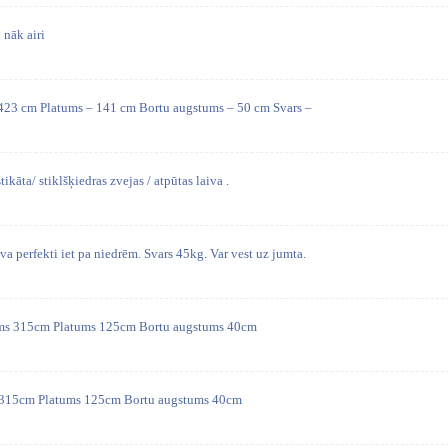
 nāk airi
 423 cm Platums – 141 cm Bortu augstums – 50 cm Svars –
ikāta/ stiklšķiedras zvejas / atpūtas laiva .
va perfekti iet pa niedrēm. Svars 45kg. Var vest uz jumta.
ums 315cm Platums 125cm Bortu augstums 40cm
s 315cm Platums 125cm Bortu augstums 40cm