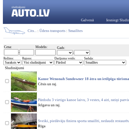
sludinājumi
Galvenā
Iesniegt Slud
Cits...
:
Ūdens transports
:
Smailītes
Cena:
Modelis:
Gads:
-
-
Režīms:
Rajons:
Darījuma veids:
Sadaļa:
Sludinājumi
Kanoe Wenonah Sundowner 18 ātra un ietilpīga tūrisma
Cēsis un raj.
Pārdodu 3 vietigo kanoe laivu, 3 vestes, 4 airi, ratiņi parv
Jelgava un raj.
Sveiki, piedāvāju finiera sporta smailīti, nedaudz restaurēt
Rīga