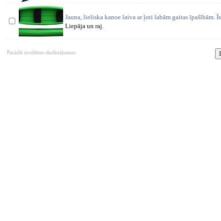
Jauna, lieliska kanoe laiva ar ļoti labām gaitas īpašībām. Īst
Liepāja un raj.
Parādīt izvēlētos sludinājumus