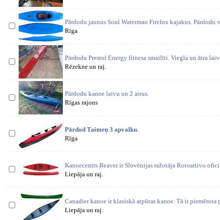
Pārdodu jaunus Soul Waterman Firefox kajakus. Pārdodu va
Rīga
Pārdodu Prestol Energy fitnesa smailīti. Viegla un ātra lai
Rēzekne un raj.
Pārdodu kanoe laivu un 2 airus.
Rīgas rajons
Pārdod Taimeņ 3 apvalku.
Rīga
Kanoecentrs Beaver ir Slovēnijas ražotāja Rotoattivo oficiā
Liepāja un raj.
Canadier kanoe ir klasiskā atpūtas kanoe. Tā ir piemērota 
Liepāja un raj.